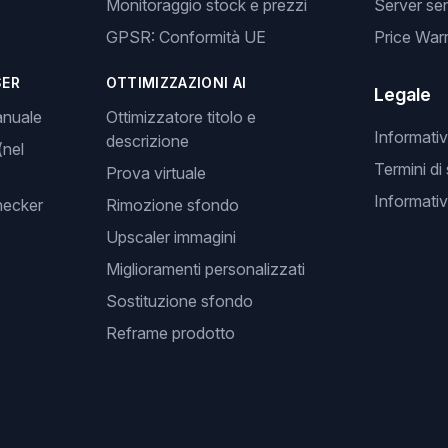
Monitoraggio stock e prezzi
Server se
GPSR: Conformità UE
Price Warr
SER
OTTIMIZZAZIONI AI
Legale
anuale
Ottimizzatore titolo e
Informativ
descrizione
(nel
Termini di
Prova virtuale
Informativ
hecker
Rimozione sfondo
Upscaler immagini
Miglioramenti personalizzati
Sostituzione sfondo
Reframe prodotto