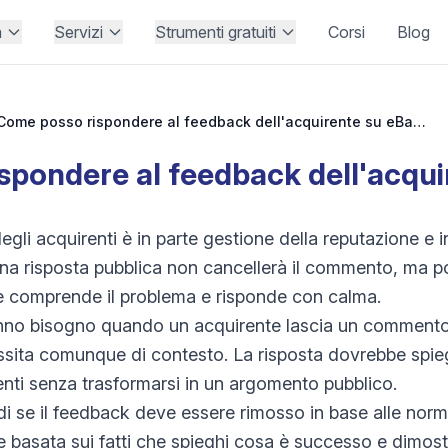
à
Servizi
Strumenti gratuiti
Corsi
Blog
Come posso rispondere al feedback dell'acquirente su eBay?
spondere al feedback dell'acqui
li acquirenti è in parte gestione della reputazione e in
 Una risposta pubblica non cancellerà il commento, ma po
re comprende il problema e risponde con calma.
 hanno bisogno quando un acquirente lascia un comment
ssita comunque di contesto. La risposta dovrebbe spi
renti senza trasformarsi in un argomento pubblico.
di se il feedback deve essere rimosso in base alle norm
e basata sui fatti che spieghi cosa è successo e dimostr