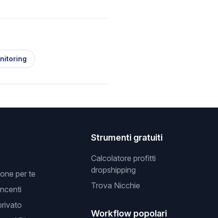
nitoring
Strumenti gratuiti
Calcolatore profitti
dropshipping
one per te
Trova Nicchie
incenti
privato
Workflow popolari