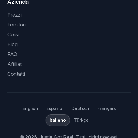
Azienda
Prezzi
Fornitori
Corsi
Blog
FAQ
Affiliati
Contatti
English
Español
Deutsch
Français
Italiano
Türkçe
©
2026
Hustle Got Real.
Tutti i diritti riservati.