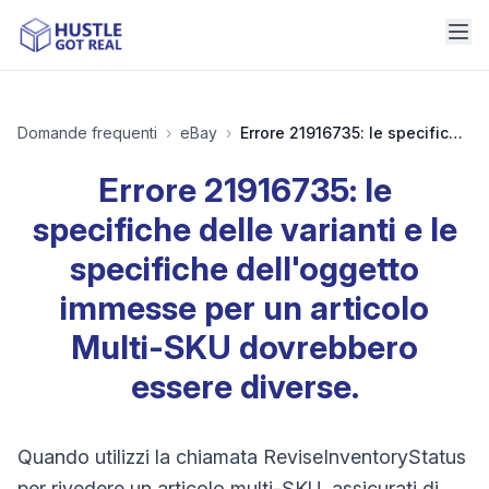
Domande frequenti
›
eBay
›
Errore 21916735: le specifiche delle varianti e le specifiche dell'oggetto immesse per un articolo Multi-SKU dovrebbero essere diverse.
Errore 21916735: le
specifiche delle varianti e le
specifiche dell'oggetto
immesse per un articolo
Multi-SKU dovrebbero
essere diverse.
Quando utilizzi la chiamata ReviseInventoryStatus
per rivedere un articolo multi-SKU, assicurati di