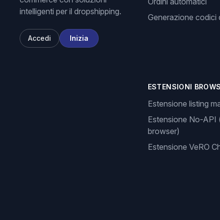
Ordini automatici
intelligenti per il dropshipping.
Generazione codici d
Accedi
Inizia
ESTENSIONI BROW
Estensione listing m
Estensione No-API 
browser)
Estensione VeRO C