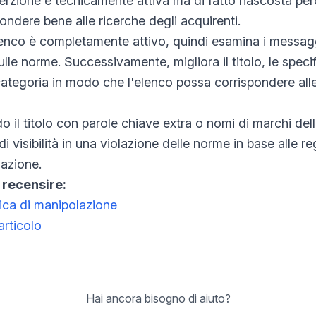
serzione è tecnicamente attiva ma di fatto nascosta perc
ondere bene alle ricerche degli acquirenti.
elenco è completamente attivo, quindi esamina i messagg
ulle norme. Successivamente, migliora il titolo, le specif
 categoria in modo che l'elenco possa corrispondere all
 il titolo con parole chiave extra o nomi di marchi de
 visibilità in una violazione delle norme in base alle r
gazione.
 recensire:
tica di manipolazione
'articolo
Hai ancora bisogno di aiuto?