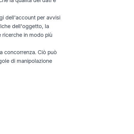
hé la qualità dei dati è
i dell'account per avvisi
iche dell'oggetto, la
e ricerche in modo più
lla concorrenza. Ciò può
egole di manipolazione