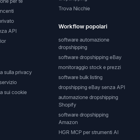
one per te
Trova Nicchie
incenti
privato
Workflow popolari
nza API
software automazione
ior
dropshipping
software dropshipping eBay
monitoraggio stock e prezzi
a sulla privacy
software bulk listing
 servizio
dropshipping eBay senza API
a sui cookie
automazione dropshipping
Shopify
software dropshipping
Amazon
HGR MCP per strumenti AI