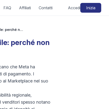
FAQ
Affiliati
Contatti
Accedi
Inizia
Facebook Marketplace checkout non disponibile: perché non posso vendere con checkout?
le: perché non
dicano che Meta ha
ti di pagamento. I
o al Marketplace nel suo
bilità regionale,
 I venditori spesso notano