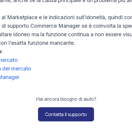
nte, anche se la causa principale è un problema più am
al Marketplace e le indicazioni sull'idoneità, quindi con
 di supporto Commerce Manager se è coinvolta la sped
ltare idoneo ma la funzione continua a non essere visual
con l'esatta funzione mancante.
e:
mercato
à del mercato
Manager
Hai ancora bisogno di aiuto?
Contatta il supporto