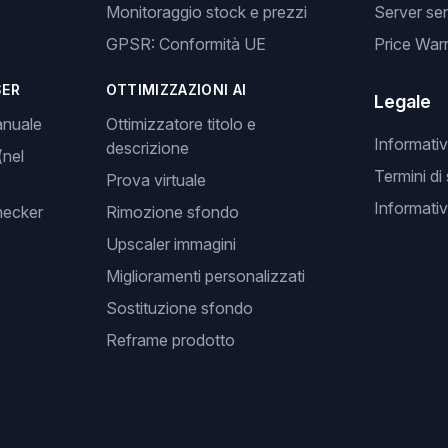
Monitoraggio stock e prezzi
Server se
GPSR: Conformità UE
Price Warr
SER
OTTIMIZZAZIONI AI
Legale
anuale
Ottimizzatore titolo e
Informativ
descrizione
(nel
Termini di
Prova virtuale
Informativ
hecker
Rimozione sfondo
Upscaler immagini
Miglioramenti personalizzati
Sostituzione sfondo
Reframe prodotto