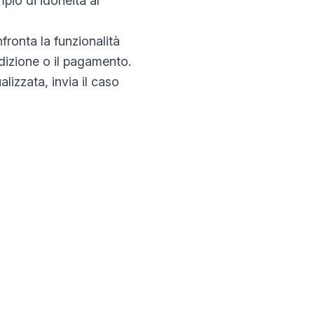
pio di idoneità al
fronta la funzionalità
izione o il pagamento.
izzata, invia il caso