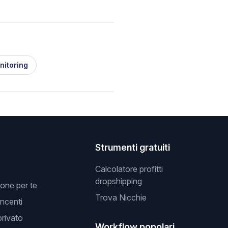
nitoring
Strumenti gratuiti
Calcolatore profitti
dropshipping
one per te
Trova Nicchie
incenti
privato
Workflow popolari