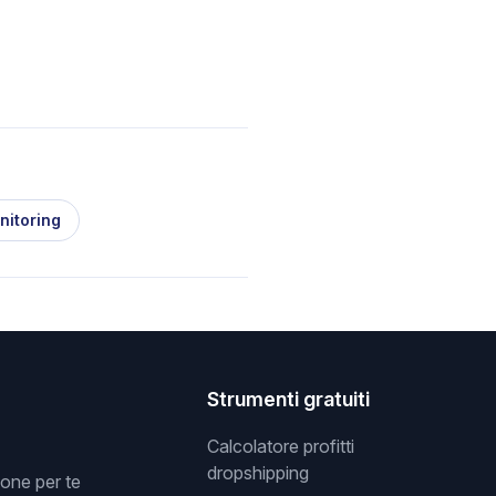
nitoring
Strumenti gratuiti
Calcolatore profitti
dropshipping
one per te