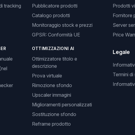
i tracking
Pubblicatore prodotti
Prodotti v
Catalogo prodotti
Fornitore 
Monitoraggio stock e prezzi
Server se
GPSR: Conformità UE
Price Warr
SER
OTTIMIZZAZIONI AI
Legale
anuale
Ottimizzatore titolo e
Informativ
descrizione
(nel
Termini di
Prova virtuale
Informativ
hecker
Rimozione sfondo
Upscaler immagini
Miglioramenti personalizzati
Sostituzione sfondo
Reframe prodotto