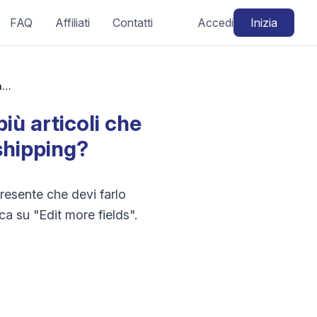
FAQ
Affiliati
Contatti
Accedi
Inizia
Come posso impostare un markup diverso su più articoli che appartengono allo stesso fornitore dropshipping?
ù articoli che
shipping?
resente che devi farlo
ca su "Edit more fields".