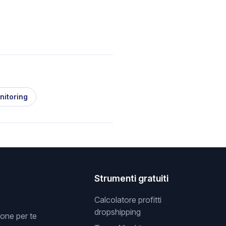
nitoring
Strumenti gratuiti
Calcolatore profitti
dropshipping
one per te