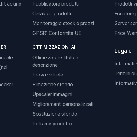
i tracking
Pubblicatore prodotti
Prodotti v
Catalogo prodotti
Fornitore 
Monitoraggio stock e prezzi
Server se
GPSR: Conformità UE
Price Warr
SER
OTTIMIZZAZIONI AI
Legale
anuale
Ottimizzatore titolo e
Informativ
descrizione
(nel
Termini di
Prova virtuale
Informativ
hecker
Rimozione sfondo
Upscaler immagini
Miglioramenti personalizzati
Sostituzione sfondo
Reframe prodotto