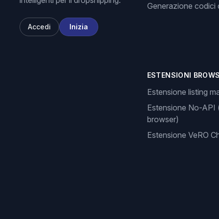
intelligenti per il dropshipping.
Generazione codici d
Accedi
Inizia
ESTENSIONI BROW
Estensione listing m
Estensione No-API 
browser)
Estensione VeRO C