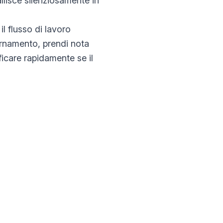
llisce silenziosamente in
l flusso di lavoro
iornamento, prendi nota
ficare rapidamente se il