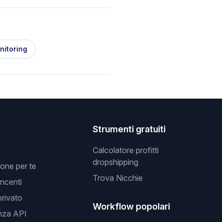
nitoring
Strumenti gratuiti
Calcolatore profitti
dropshipping
one per te
Trova Nicchie
incenti
privato
Workflow popolari
nza API