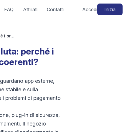
FAQ
Affiliati
Contatti
Accedi
Inizia
WooCommerce Problema valutario o multivaluta: perché i prezzi o i metodi di pagamento non sono coerenti?
uta: perché i
coerenti?
iguardano app esterne,
 stabile e sulla
mali problemi di pagamento
one, plug-in di sicurezza,
rnamenti. Il negozio