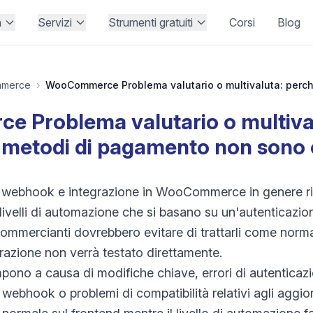
à
Servizi
Strumenti gratuiti
Corsi
Blog
merce
›
Problema valutario o multival
 i metodi di pagamento non sono 
PI, webhook e integrazione in WooCommerce in genere r
ivelli di automazione che si basano su un'autenticazione
I commercianti dovrebbero evitare di trattarli come nor
grazione non verrà testato direttamente.
mpono a causa di modifiche chiave, errori di autenticazi
webhook o problemi di compatibilità relativi agli aggio