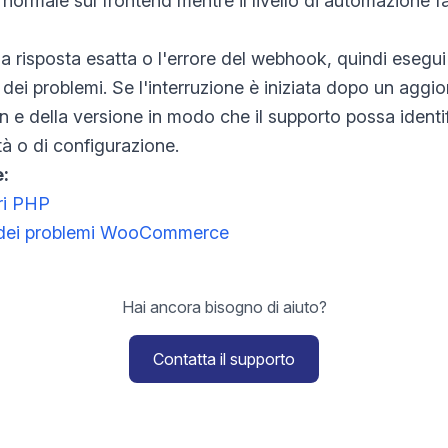
normale sul frontend mentre il livello di automazione fa
a risposta esatta o l'errore del webhook, quindi esegui i
ne dei problemi. Se l'interruzione è iniziata dopo un agg
in e della versione in modo che il supporto possa identi
tà o di configurazione.
e:
ori PHP
ne dei problemi WooCommerce
Hai ancora bisogno di aiuto?
Contatta il supporto