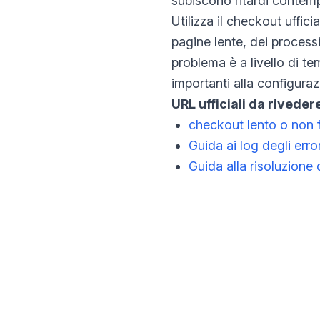
subiscono ritardi contem
Utilizza il checkout uffici
pagine lente, dei processi 
problema è a livello di te
importanti alla configuraz
URL ufficiali da riveder
checkout lento o non 
Guida ai log degli err
Guida alla risoluzio