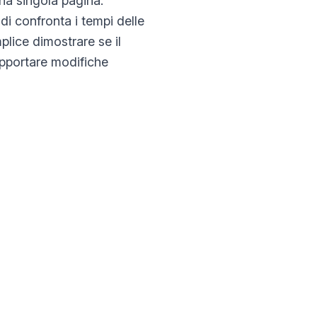
na singola pagina.
ndi confronta i tempi delle
mplice dimostrare se il
 apportare modifiche