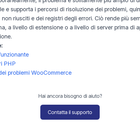
poraneamente, il problema è solitamente più ampio di u
ale e supporta i percorsi di risoluzione dei problemi, qui
non riusciti e dei registri degli errori. Ciò rende più se
ma, a livello di estensione o a livello di server prima di
ione.
e:
funzionante
ori PHP
ne dei problemi WooCommerce
Hai ancora bisogno di aiuto?
Contatta il supporto