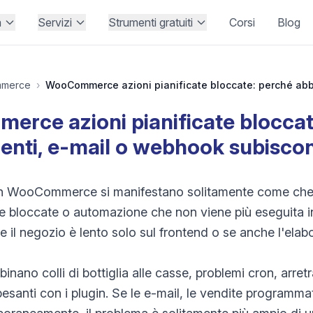
à
Servizi
Strumenti gratuiti
Corsi
Blog
merce
›
rce azioni pianificate bloccat
nti, e-mail o webhook subiscono
i in WooCommerce si manifestano solitamente come che
cate bloccate o automazione che non viene più eseguita 
 il negozio è lento solo sul frontend o se anche l'ela
inano colli di bottiglia alle casse, problemi cron, arretr
 pesanti con i plugin. Se le e-mail, le vendite programm