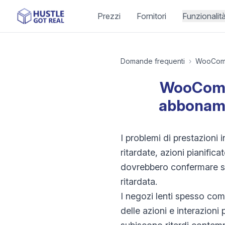
Prezzi
Fornitori
Funzionalit
Domande frequenti
›
WooCom
WooComme
abboname
I problemi di prestazion
ritardate, azioni pianifi
dovrebbero confermare se
ritardata.
I negozi lenti spesso comb
delle azioni e interazioni