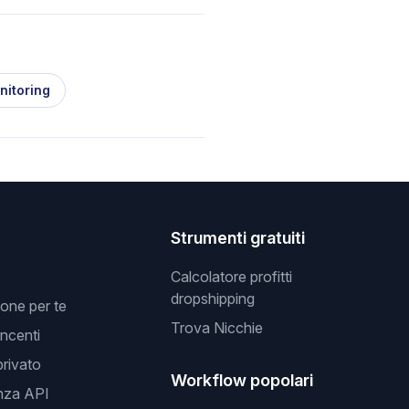
nitoring
Strumenti gratuiti
Calcolatore profitti
dropshipping
one per te
Trova Nicchie
incenti
privato
Workflow popolari
nza API