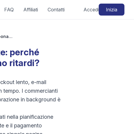
FAQ
Affiliati
Contatti
Accedi
Inizia
WooCommerce azioni pianificate bloccate: perché abbonamenti, e-mail o webhook subiscono ritardi?
e: perché
 ritardi?
ckout lento, e-mail
in tempo. I commercianti
borazione in background è
ati nella pianificazione
ate e il pagamento