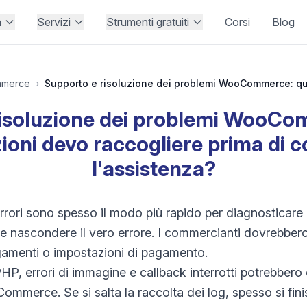
à
Servizi
Strumenti gratuiti
Corsi
Blog
merce
›
isoluzione dei problemi WooCo
ioni devo raccogliere prima di c
l'assistenza?
li errori sono spesso il modo più rapido per diagnostica
be nascondere il vero errore. I commercianti dovrebber
agamenti o impostazioni di pagamento.
i PHP, errori di immagine e callback interrotti potrebbero 
Commerce. Se si salta la raccolta dei log, spesso si fin