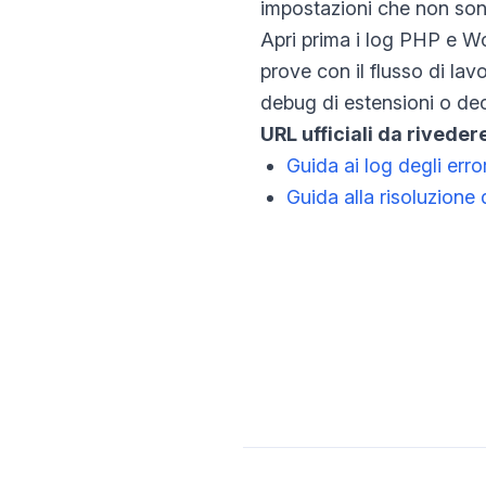
impostazioni che non sono
Apri prima i log PHP e W
prove con il flusso di lav
debug di estensioni o deci
URL ufficiali da riveder
Guida ai log degli err
Guida alla risoluzio