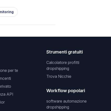
nitoring
Strumenti gratuiti
Calcolatore profitti
dropshipping
one per te
Trova Nicchie
incenti
privato
Workflow popolari
nza API
software automazione
ior
dropshipping