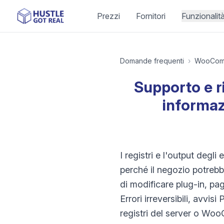
Prezzi
Fornitori
Funzionalit
Domande frequenti
›
WooCom
Supporto e r
informaz
I registri e l'output deg
perché il negozio potreb
di modificare plug-in, p
Errori irreversibili, avvis
registri del server o Woo