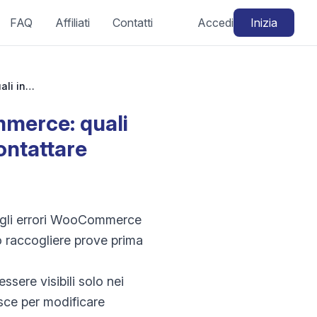
FAQ
Affiliati
Contatti
Accedi
Inizia
Supporto e risoluzione dei problemi WooCommerce: quali informazioni devo raccogliere prima di contattare l'assistenza?
mmerce: quali
ontattare
re gli errori WooCommerce
o raccogliere prove prima
essere visibili solo nei
isce per modificare