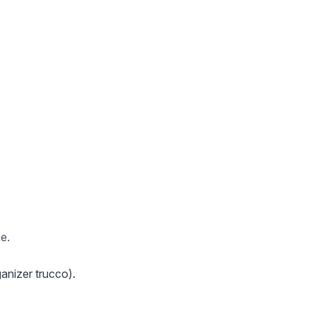
e.
ganizer trucco).