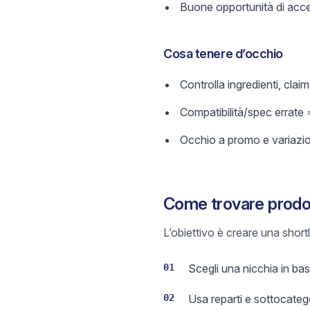
Buone opportunità di acces
Cosa tenere d’occhio
Controlla ingredienti, cla
Compatibilità/spec errate 
Occhio a promo e variazi
Come trovare prodot
L’obiettivo è creare una short
01
Scegli una nicchia in base
02
Usa reparti e sottocateg