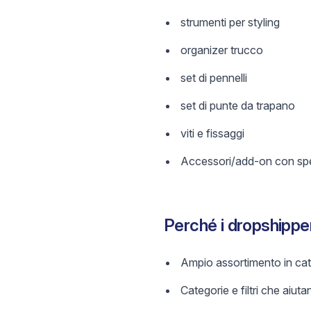
strumenti per styling
organizer trucco
set di pennelli
set di punte da trapano
viti e fissaggi
Accessori/add-on con spec
Perché i dropshippe
Ampio assortimento in cate
Categorie e filtri che aiutan