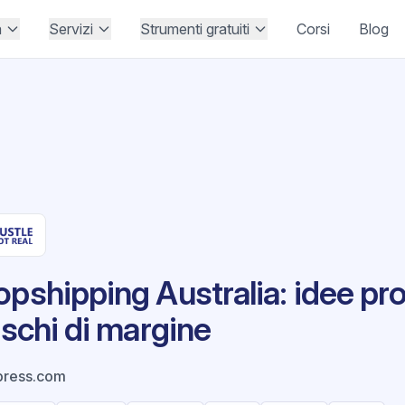
à
Servizi
Strumenti gratuiti
Corsi
Blog
opshipping Australia: idee pr
ischi di margine
press.com