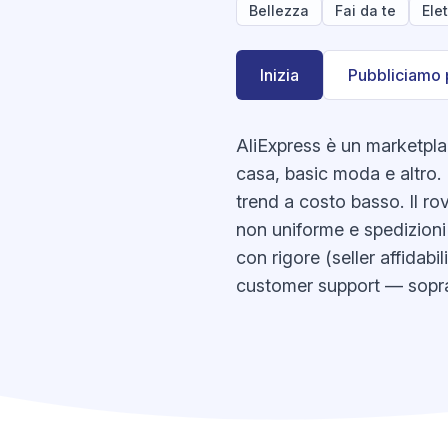
Bellezza
Fai da te
Ele
Inizia
Pubbliciamo 
AliExpress è un marketpl
casa, basic moda e altro. 
trend a costo basso. Il rov
non uniforme e spedizioni 
con rigore (seller affidabi
customer support — soprat