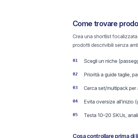
Come trovare prodot
Crea una shortlist focalizzat
prodotti descrivibili senza amb
01
Scegli un niche (passegg
02
Priorità a guide taglie, pa
03
Cerca set/multipack per
04
Evita oversize all’inizio 
05
Testa 10–20 SKUs, analizz
Cosa controllare prima di l