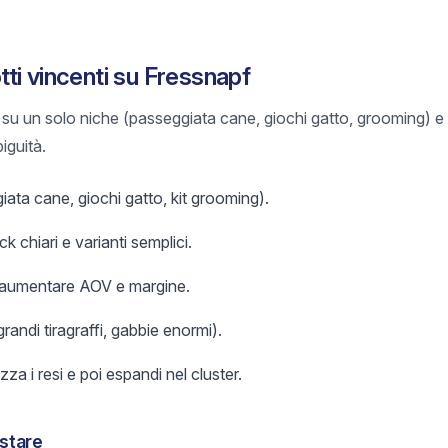
ti vincenti su Fressnapf
a su un solo niche (passeggiata cane, giochi gatto, grooming) e 
iguità.
iata cane, giochi gatto, kit grooming).
ck chiari e varianti semplici.
 aumentare AOV e margine.
(grandi tiragraffi, gabbie enormi).
a i resi e poi espandi nel cluster.
istare