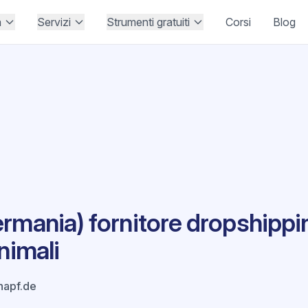
à
Servizi
Strumenti gratuiti
Corsi
Blog
rmania) fornitore dropshippin
nimali
napf.de