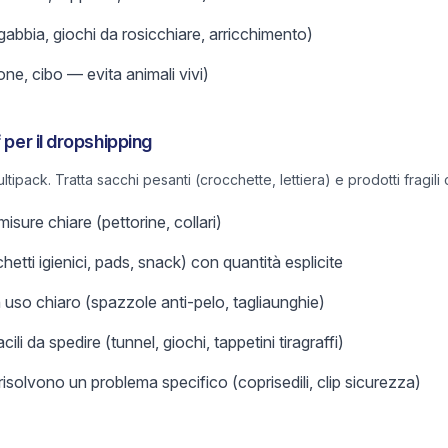
gabbia, giochi da rosicchiare, arricchimento)
one, cibo — evita animali vivi)
 per il dropshipping
ltipack. Tratta sacchi pesanti (crocchette, lettiera) e prodotti fragi
misure chiare (pettorine, collari)
hetti igienici, pads, snack) con quantità esplicite
uso chiaro (spazzole anti-pelo, tagliaunghie)
li da spedire (tunnel, giochi, tappetini tiragraffi)
isolvono un problema specifico (coprisedili, clip sicurezza)