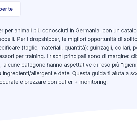
per te
er per animali più conosciuti in Germania, con un catal
uccelli. Per i dropshipper, le migliori opportunità di solit
cificare (taglie, materiali, quantità): guinzagli, collari, 
sori per training. I rischi principali sono di margine: ci
, alcune categorie hanno aspettative di reso più “igienic
u ingredienti/allergeni e date. Questa guida ti aiuta a s
accurate e prezzare con buffer + monitoring.