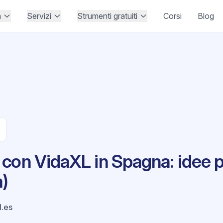
à
Servizi
Strumenti gratuiti
Corsi
Blog
con VidaXL in Spagna: idee 
a)
.es