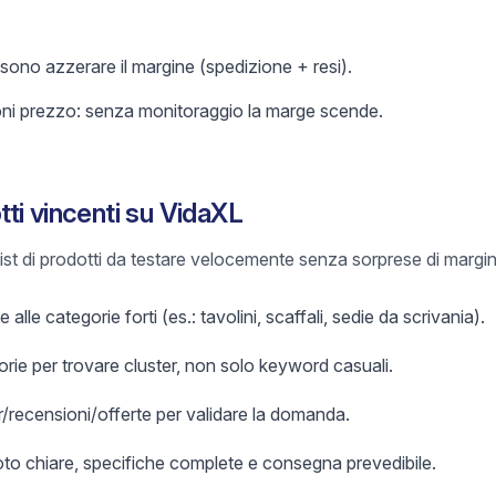
ssono azzerare il margine (spedizione + resi).
oni prezzo: senza monitoraggio la marge scende.
ti vincenti su VidaXL
list di prodotti da testare velocemente senza sorprese di margin
 alle categorie forti (es.: tavolini, scaffali, sedie da scrivania).
orie per trovare cluster, non solo keyword casuali.
er/recensioni/offerte per validare la domanda.
foto chiare, specifiche complete e consegna prevedibile.