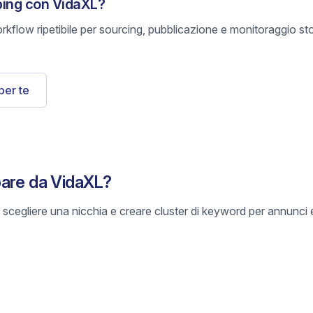
ping con VidaXL?
rkflow ripetibile per sourcing, pubblicazione e monitoraggio s
per te
pare da VidaXL?
scegliere una nicchia e creare cluster di keyword per annunci e