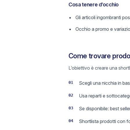
Cosa tenere d’occhio
Gli articoli ingombranti po
Occhio a promo e variazi
Come trovare prodot
L’obiettivo è creare una short
01
Scegli una nicchia in base
02
Usa reparti e sottocateg
03
Se disponibile: best sell
04
Shortlista prodotti con 