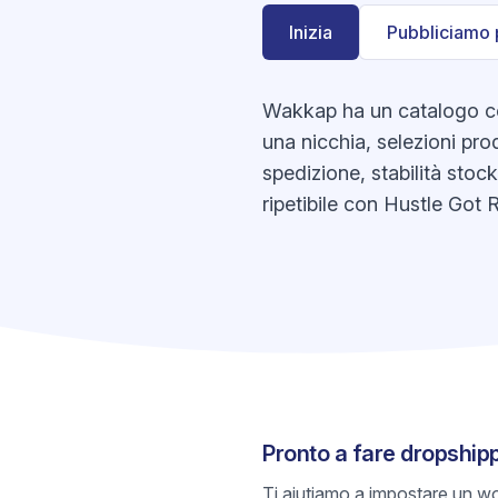
Inizia
Pubbliciamo 
Wakkap ha un catalogo con
una nicchia, selezioni prod
spedizione, stabilità stoc
ripetibile con Hustle Got R
Pronto a fare dropshi
Ti aiutiamo a impostare un wo