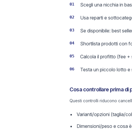
01
Scegli una nicchia in bas
02
Usa reparti e sottocateg
03
Se disponibile: best sell
04
Shortlista prodotti con 
05
Calcola il profitto (fee +
06
Testa un piccolo lotto e
Cosa controllare prima di 
Questi controlli riducono cancel
Varianti/opzioni (taglia/c
Dimensioni/peso e cosa è 