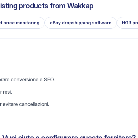
isting products from
Wakkap
d price monitoring
eBay dropshipping software
HGR pr
iorare conversione e SEO.
 resi.
 evitare cancellazioni.
Vuoi aiuto a configurare questo fornitore?