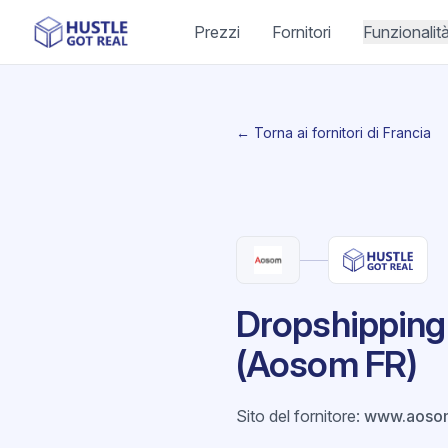
Prezzi
Fornitori
Funzionalit
← Torna ai fornitori di Francia
Dropshipping 
(Aosom FR)
Sito del fornitore
:
www.aosom