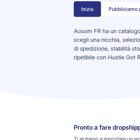
Inizia
Pubbliciamo 
Aosom FR ha un catalogo c
scegli una nicchia, selezio
di spedizione, stabilità s
ripetibile con Hustle Got R
Pronto a fare dropshi
Ti aiutiamo a impostare un wo