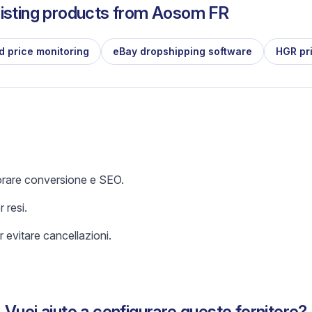
isting products from
Aosom FR
d price monitoring
eBay dropshipping software
HGR pr
iorare conversione e SEO.
 resi.
 evitare cancellazioni.
Vuoi aiuto a configurare questo fornitore?