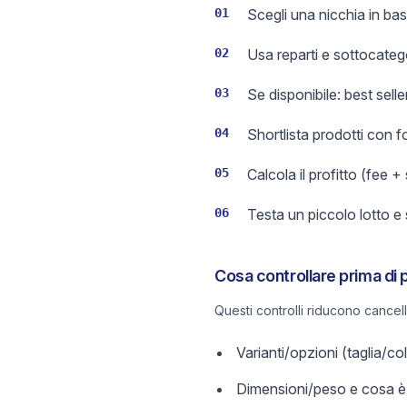
01
Scegli una nicchia in bas
02
Usa reparti e sottocateg
03
Se disponibile: best sell
04
Shortlista prodotti con 
05
Calcola il profitto (fee +
06
Testa un piccolo lotto e
Cosa controllare prima di 
Questi controlli riducono cancel
Varianti/opzioni (taglia/c
Dimensioni/peso e cosa è 