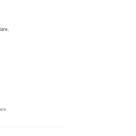
lare.
are.