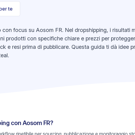
per te
on focus su Aosom FR. Nel dropshipping, i risultati m
ni prodotti con specifiche chiare e prezzi per proteggere
tock e resi prima di pubblicare. Questa guida ti dà idee
eal.
pping con Aosom FR?
rkflow ripetibile per sourcing, pubblicazione e monitoraggio s