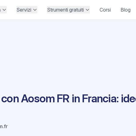
à
Servizi
Strumenti gratuiti
Corsi
Blog
con Aosom FR in Francia: ide
.fr