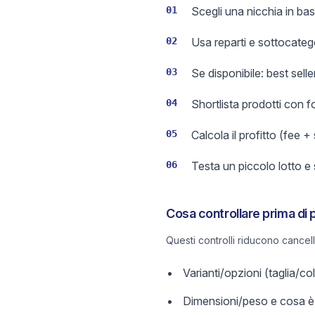
01
Scegli una nicchia in bas
02
Usa reparti e sottocateg
03
Se disponibile: best sell
04
Shortlista prodotti con 
05
Calcola il profitto (fee +
06
Testa un piccolo lotto e
Cosa controllare prima di 
Questi controlli riducono cancel
Varianti/opzioni (taglia/c
Dimensioni/peso e cosa è 