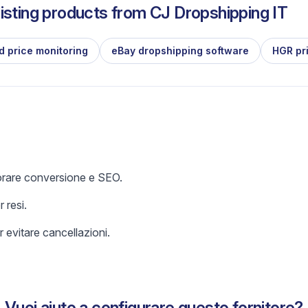
isting products from
CJ Dropshipping IT
d price monitoring
eBay dropshipping software
HGR pr
iorare conversione e SEO.
 resi.
 evitare cancellazioni.
Vuoi aiuto a configurare questo fornitore?