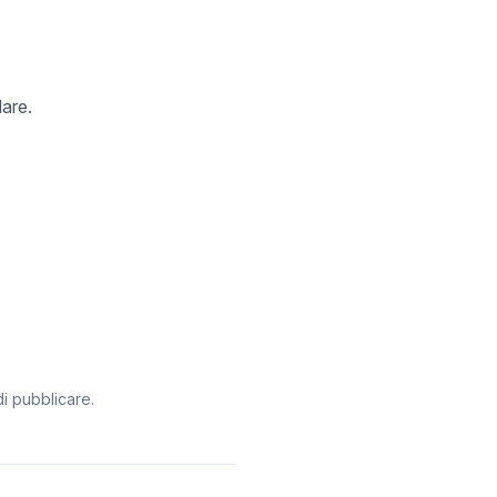
lare.
i pubblicare.