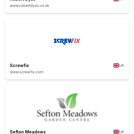
www.robertdyas.co.uk
Screwfix
UK
www.screwfix.com
Sefton Meadows
UK