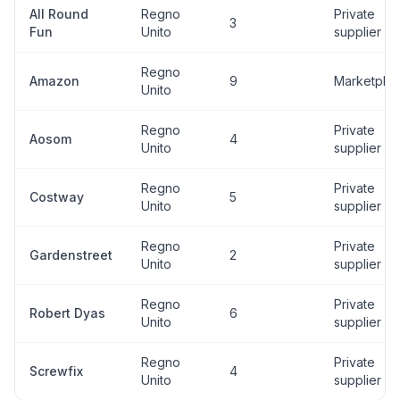
All Round
Regno
Private
3
Fun
Unito
supplier
Regno
Amazon
9
Marketpla
Unito
Regno
Private
Aosom
4
Unito
supplier
Regno
Private
Costway
5
Unito
supplier
Regno
Private
Gardenstreet
2
Unito
supplier
Regno
Private
Robert Dyas
6
Unito
supplier
Regno
Private
Screwfix
4
Unito
supplier