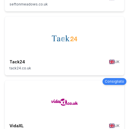
seftonmeadows.co.uk
Tack24
UK
tack24.co.uk
Consigliato
VidaXL
UK