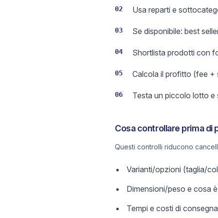
02
Usa reparti e sottocateg
03
Se disponibile: best sell
04
Shortlista prodotti con 
05
Calcola il profitto (fee +
06
Testa un piccolo lotto e
Cosa controllare prima di 
Questi controlli riducono cancel
Varianti/opzioni (taglia/c
Dimensioni/peso e cosa è 
Tempi e costi di consegna