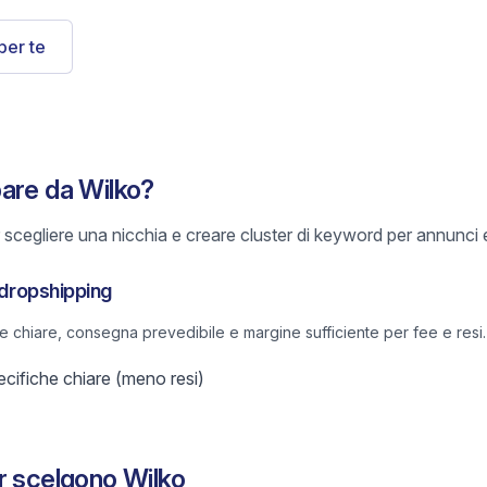
per te
are da Wilko?
scegliere una nicchia e creare cluster di keyword per annunci e
r dropshipping
he chiare, consegna prevedibile e margine sufficiente per fee e resi.
ifiche chiare (meno resi)
r scelgono Wilko