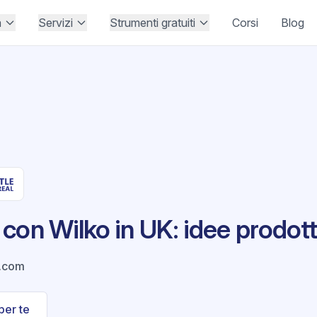
à
Servizi
Strumenti gratuiti
Corsi
Blog
con Wilko in UK: idee prodott
.com
per te