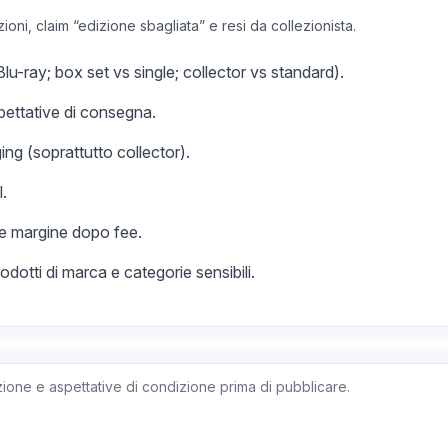
oni, claim “edizione sbagliata” e resi da collezionista.
u-ray; box set vs single; collector vs standard).
pettative di consegna.
ng (soprattutto collector).
l.
 e margine dopo fee.
dotti di marca e categorie sensibili.
zione e aspettative di condizione prima di pubblicare.