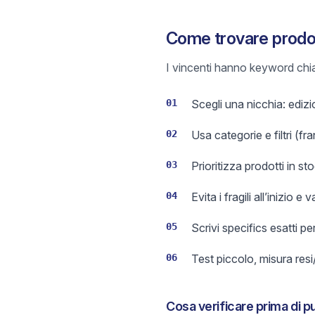
Come trovare prodott
I vincenti hanno keyword chiar
01
Scegli una nicchia: edizi
02
Usa categorie e filtri (f
03
Prioritizza prodotti in st
04
Evita i fragili all’inizio e
05
Scrivi specifics esatti per
06
Test piccolo, misura resi/
Cosa verificare prima di p