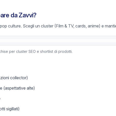
are da Zavvi?
pop culture. Scegli un cluster (Film & TV, cards, anime) e mant
hise per cluster SEO e shortlist di prodotti.
zioni collector)
e (aspettative alte)
e
i sigillati)