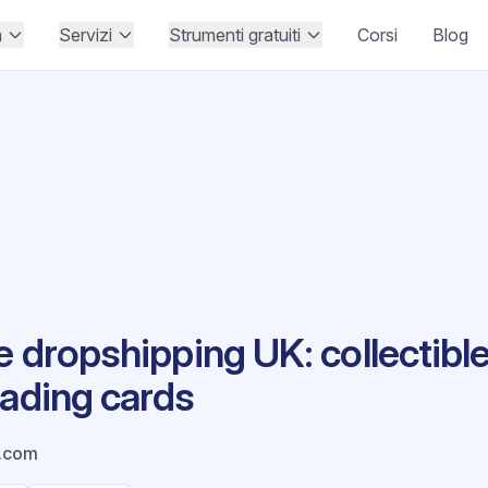
à
Servizi
Strumenti gratuiti
Corsi
Blog
e dropshipping UK: collectible
rading cards
.com