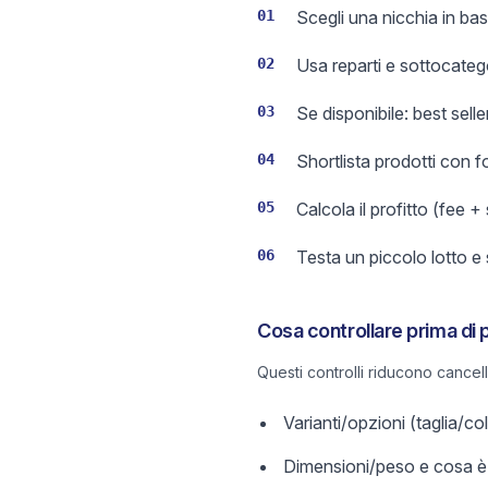
01
Scegli una nicchia in bas
02
Usa reparti e sottocateg
03
Se disponibile: best sell
04
Shortlista prodotti con 
05
Calcola il profitto (fee +
06
Testa un piccolo lotto e
Cosa controllare prima di 
Questi controlli riducono cancel
Varianti/opzioni (taglia/c
Dimensioni/peso e cosa è 