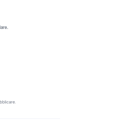
lare.
bblicare.