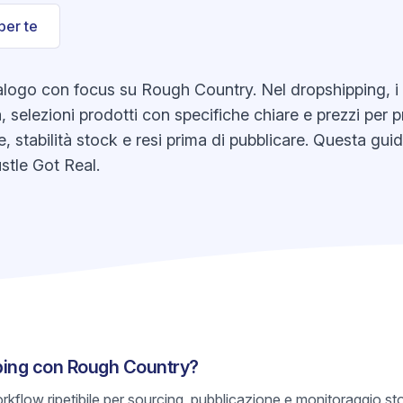
per te
ogo con focus su Rough Country. Nel dropshipping, i ris
 selezioni prodotti con specifiche chiare e prezzi per p
e, stabilità stock e resi prima di pubblicare. Questa gui
stle Got Real.
ping con Rough Country?
rkflow ripetibile per sourcing, pubblicazione e monitoraggio s