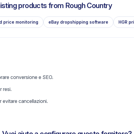
isting products from
Rough Country
d price monitoring
eBay dropshipping software
HGR pr
iorare conversione e SEO.
 resi.
 evitare cancellazioni.
Vuoi aiuto a configurare questo fornitore?