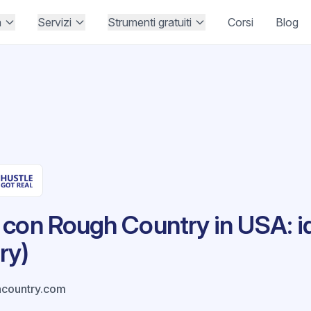
à
Servizi
Strumenti gratuiti
Corsi
Blog
 con Rough Country in USA: i
ry)
country.com