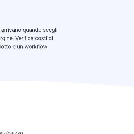
i arrivano quando scegli
gine. Verifica costi di
odotto e un workflow
tock/prezzo,