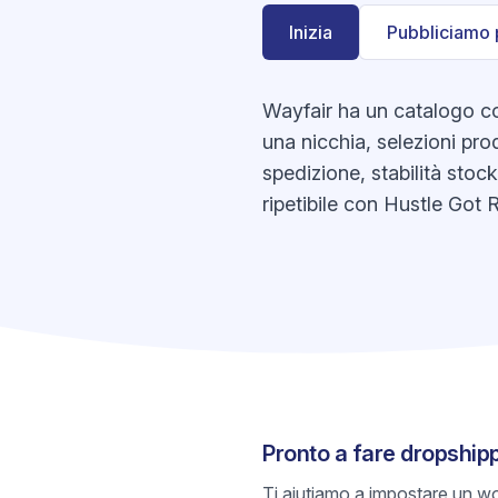
Inizia
Pubbliciamo 
Wayfair ha un catalogo con
una nicchia, selezioni prod
spedizione, stabilità stoc
ripetibile con Hustle Got R
Pronto a fare dropship
Ti aiutiamo a impostare un wo