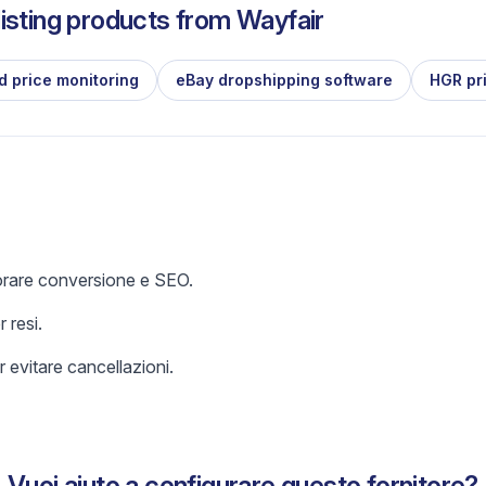
isting products from
Wayfair
d price monitoring
eBay dropshipping software
HGR pr
iorare conversione e SEO.
 resi.
 evitare cancellazioni.
Vuoi aiuto a configurare questo fornitore?