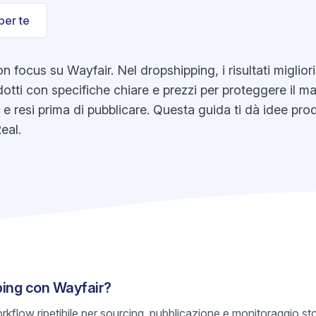
per te
 focus su Wayfair. Nel dropshipping, i risultati miglior
otti con specifiche chiare e prezzi per proteggere il mar
k e resi prima di pubblicare. Questa guida ti dà idee pr
eal.
ping con Wayfair?
rkflow ripetibile per sourcing, pubblicazione e monitoraggio s