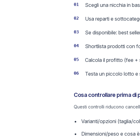
01
Scegli una nicchia in base
02
Usa reparti e sottocateg
03
Se disponibile: best sell
04
Shortlista prodotti con 
05
Calcola il profitto (fee +
06
Testa un piccolo lotto e
Cosa controllare prima di 
Questi controlli riducono cancel
Varianti/opzioni (taglia/c
Dimensioni/peso e cosa è 