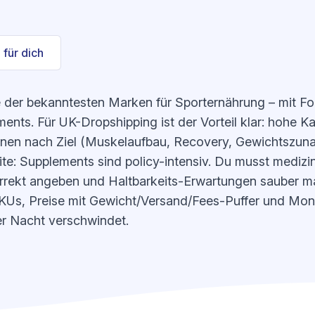
 für dich
e der bekanntesten Marken für Sporternährung – mit F
ts. Für UK-Dropshipping ist der Vorteil klar: hohe Ka
innen nach Ziel (Muskelaufbau, Recovery, Gewichtszu
te: Supplements sind policy-intensiv. Du musst medizi
orrekt angeben und Haltbarkeits-Erwartungen sauber ma
-SKUs, Preise mit Gewicht/Versand/Fees-Puffer und Mon
er Nacht verschwindet.