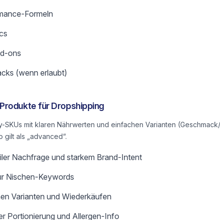
rmance-Formeln
cs
dd-ons
acks (wenn erlaubt)
Produkte für Dropshipping
y-SKUs mit klaren Nährwerten und einfachen Varianten (Geschmack/
o gilt als „advanced“.
biler Nachfrage und starkem Brand-Intent
für Nischen-Keywords
chen Varianten und Wiederkäufen
er Portionierung und Allergen-Info