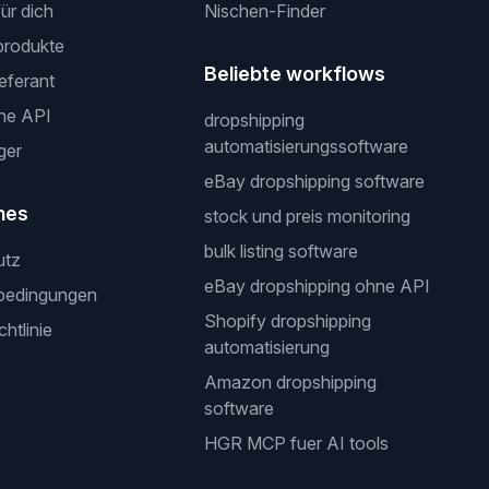
für dich
Nischen-Finder
produkte
Beliebte workflows
ieferant
ne API
dropshipping
automatisierungssoftware
ger
eBay dropshipping software
hes
stock und preis monitoring
bulk listing software
utz
eBay dropshipping ohne API
bedingungen
Shopify dropshipping
htlinie
automatisierung
Amazon dropshipping
software
HGR MCP fuer AI tools