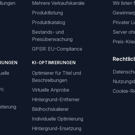
llungen
Mehrere Verkaufskanäle
Wir listen 
Produktlistung
Gewinner
Produktkatalog
Privater L
Bestands- und
Server oh
Preisüberwachung
Preis-Krie
GPSR: EU-Compliance
Rechtlic
RUNGEN
KI-OPTIMIERUNGEN
Datensch
uelle
Optimierer für Titel und
Beschreibungen
Nutzungs
PI
Virtuelle Anprobe
Cookie-Ric
Hintergrund-Entferner
iterung
Bildhochskalierer
Individuelle Optimierung
Hintergrund-Ersetzung