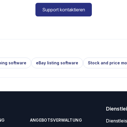
Support kontaktieren
ping software
eBay listing software
Stock and price mo
Dienstle
NG
ANGEBOTSVERWALTUNG
Dienstlei