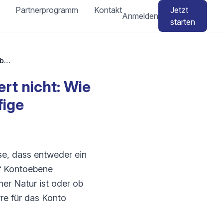
Partnerprogramm
Kontakt
Jetzt
Anmelden
starten
Amazon Seller Central-Anmeldung funktioniert nicht: Wie behebe ich Anmelde- oder zweistufige Verifizierungsprobleme?
rt nicht: Wie
fige
e, dass entweder ein
uf Kontoebene
er Natur ist oder ob
re für das Konto