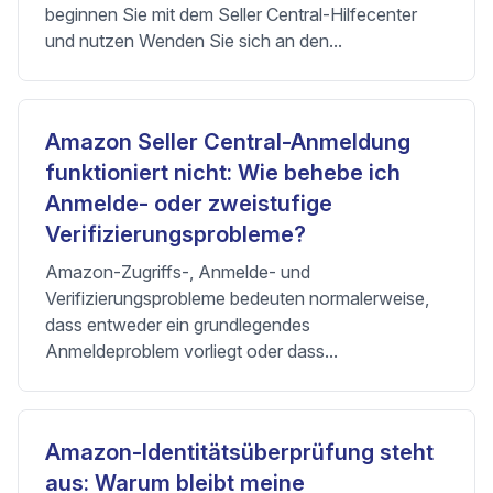
beginnen Sie mit dem Seller Central-Hilfecenter
und nutzen Wenden Sie sich an den...
Amazon Seller Central-Anmeldung
funktioniert nicht: Wie behebe ich
Anmelde- oder zweistufige
Verifizierungsprobleme?
Amazon-Zugriffs-, Anmelde- und
Verifizierungsprobleme bedeuten normalerweise,
dass entweder ein grundlegendes
Anmeldeproblem vorliegt oder dass...
Amazon-Identitätsüberprüfung steht
aus: Warum bleibt meine