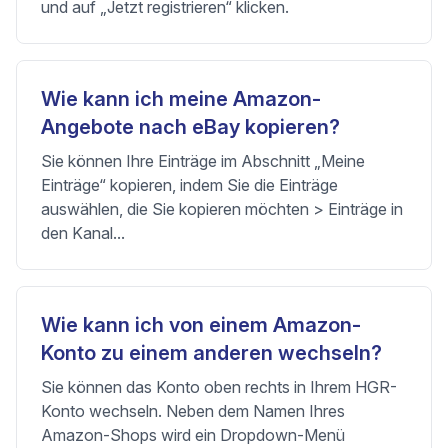
und auf „Jetzt registrieren“ klicken.
Wie kann ich meine Amazon-
Angebote nach eBay kopieren?
Sie können Ihre Einträge im Abschnitt „Meine
Einträge“ kopieren, indem Sie die Einträge
auswählen, die Sie kopieren möchten > Einträge in
den Kanal...
Wie kann ich von einem Amazon-
Konto zu einem anderen wechseln?
Sie können das Konto oben rechts in Ihrem HGR-
Konto wechseln. Neben dem Namen Ihres
Amazon-Shops wird ein Dropdown-Menü