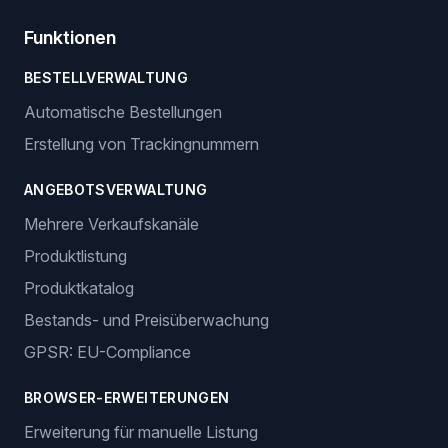
Funktionen
BESTELLVERWALTUNG
Automatische Bestellungen
Erstellung von Trackingnummern
ANGEBOTSVERWALTUNG
Mehrere Verkaufskanäle
Produktlistung
Produktkatalog
Bestands- und Preisüberwachung
GPSR: EU-Compliance
BROWSER-ERWEITERUNGEN
Erweiterung für manuelle Listung