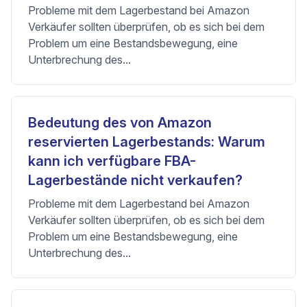
Probleme mit dem Lagerbestand bei Amazon
Verkäufer sollten überprüfen, ob es sich bei dem
Problem um eine Bestandsbewegung, eine
Unterbrechung des...
Bedeutung des von Amazon
reservierten Lagerbestands: Warum
kann ich verfügbare FBA-
Lagerbestände nicht verkaufen?
Probleme mit dem Lagerbestand bei Amazon
Verkäufer sollten überprüfen, ob es sich bei dem
Problem um eine Bestandsbewegung, eine
Unterbrechung des...