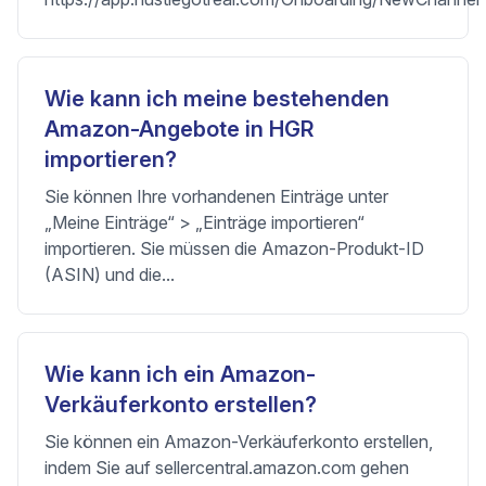
Wie kann ich meine bestehenden
Amazon-Angebote in HGR
importieren?
Sie können Ihre vorhandenen Einträge unter
„Meine Einträge“ > „Einträge importieren“
importieren. Sie müssen die Amazon-Produkt-ID
(ASIN) und die...
Wie kann ich ein Amazon-
Verkäuferkonto erstellen?
Sie können ein Amazon-Verkäuferkonto erstellen,
indem Sie auf sellercentral.amazon.com gehen