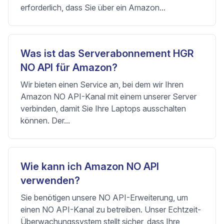
erforderlich, dass Sie über ein Amazon...
Was ist das Serverabonnement HGR
NO API für Amazon?
Wir bieten einen Service an, bei dem wir Ihren
Amazon NO API-Kanal mit einem unserer Server
verbinden, damit Sie Ihre Laptops ausschalten
können. Der...
Wie kann ich Amazon NO API
verwenden?
Sie benötigen unsere NO API-Erweiterung, um
einen NO API-Kanal zu betreiben. Unser Echtzeit-
Überwachungssystem stellt sicher, dass Ihre