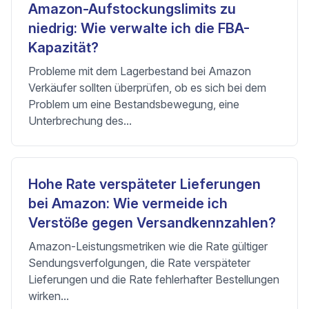
Amazon-Aufstockungslimits zu
niedrig: Wie verwalte ich die FBA-
Kapazität?
Probleme mit dem Lagerbestand bei Amazon
Verkäufer sollten überprüfen, ob es sich bei dem
Problem um eine Bestandsbewegung, eine
Unterbrechung des...
Hohe Rate verspäteter Lieferungen
bei Amazon: Wie vermeide ich
Verstöße gegen Versandkennzahlen?
Amazon-Leistungsmetriken wie die Rate gültiger
Sendungsverfolgungen, die Rate verspäteter
Lieferungen und die Rate fehlerhafter Bestellungen
wirken...