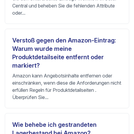
Central und beheben Sie die fehlenden Attribute
oder...
Verstoß gegen den Amazon-Eintrag:
Warum wurde meine
Produktdetailseite entfernt oder
markiert?
Amazon kann Angebotsinhalte entfernen oder
einschränken, wenn diese die Anforderungen nicht
erfüllen Regeln für Produktdetailseiten .
Überprüfen Sie...
Wie behebe ich gestrandeten
Lagerbestand bei Amazon?