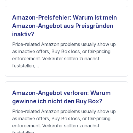
Amazon-Preisfehler: Warum ist mein
Amazon-Angebot aus Preisgründen
inaktiv?
Price-related Amazon problems usually show up
as inactive offers, Buy Box loss, or fair-pricing
enforcement. Verkäufer sollten zunächst
feststellen,...
Amazon-Angebot verloren: Warum
gewinne ich nicht den Buy Box?
Price-related Amazon problems usually show up
as inactive offers, Buy Box loss, or fair-pricing
enforcement. Verkäufer sollten zunächst
feststellen,...