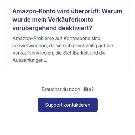
Amazon-Konto wird überprüft: Warum
wurde mein Verkäuferkonto
vorübergehend deaktiviert?
Amazon-Probleme auf Kontoebene sind
schwerwiegend, da sie sich gleichzeitig auf die
Verkaufsprivilegien, die Sichtbarkeit und die
Auszahlungen...
Brauchst du noch Hilfe?
Support kontaktieren