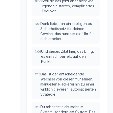
Stell dir das jetzt aber nicht wie
0:56
irgendein starres, kompliziertes
Tool vor.
Denk lieber an ein intelligentes
1:01
Sicherheitsnetz für deinen
Gewinn, das rund um die Uhr für
dich arbeitet.
Und dieses Zitat hier, das bringt
1:06
es einfach perfekt auf den
Punkt.
Das ist der entscheidende
1:10
Wechsel von dieser mühsamen,
manuellen Plackerei hin zu einer
wirklich cleveren, automatisierten
Strategie.
Du arbeitest nicht mehr im
1:18
System, sondern am System. Das