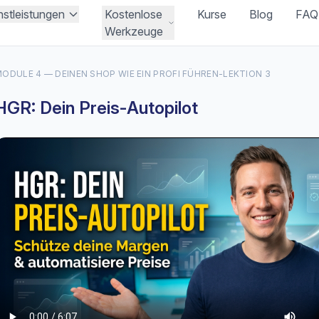
nstleistungen
Kostenlose
Kurse
Blog
FAQ
Werkzeuge
ODULE 4 — DEINEN SHOP WIE EIN PROFI FÜHREN
-
LEKTION 3
HGR: Dein Preis-Autopilot