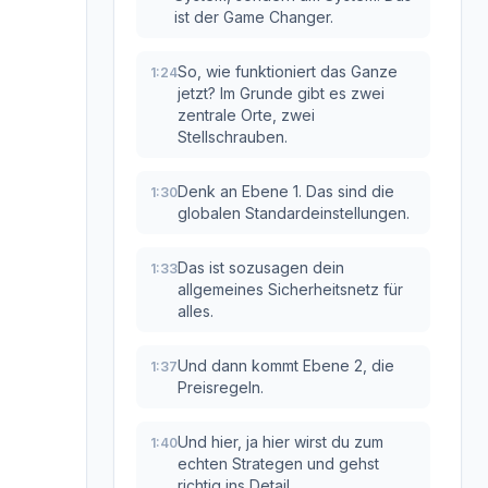
ist der Game Changer.
So, wie funktioniert das Ganze
1:24
jetzt? Im Grunde gibt es zwei
zentrale Orte, zwei
Stellschrauben.
Denk an Ebene 1. Das sind die
1:30
globalen Standardeinstellungen.
Das ist sozusagen dein
1:33
allgemeines Sicherheitsnetz für
alles.
Und dann kommt Ebene 2, die
1:37
Preisregeln.
Und hier, ja hier wirst du zum
1:40
echten Strategen und gehst
richtig ins Detail.