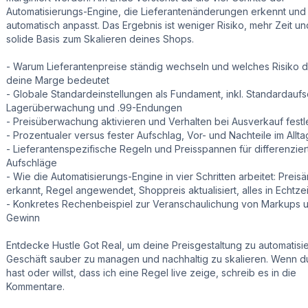
Automatisierungs-Engine, die Lieferantenänderungen erkennt und
automatisch anpasst. Das Ergebnis ist weniger Risiko, mehr Zeit un
solide Basis zum Skalieren deines Shops.
- Warum Lieferantenpreise ständig wechseln und welches Risiko d
deine Marge bedeutet
- Globale Standardeinstellungen als Fundament, inkl. Standardaufs
Lagerüberwachung und .99-Endungen
- Preisüberwachung aktivieren und Verhalten bei Ausverkauf fest
- Prozentualer versus fester Aufschlag, Vor- und Nachteile im Allta
- Lieferantenspezifische Regeln und Preisspannen für differenzier
Aufschläge
- Wie die Automatisierungs-Engine in vier Schritten arbeitet: Prei
erkannt, Regel angewendet, Shoppreis aktualisiert, alles in Echtzei
- Konkretes Rechenbeispiel zur Veranschaulichung von Markups 
Gewinn
Entdecke Hustle Got Real, um deine Preisgestaltung zu automatisi
Geschäft sauber zu managen und nachhaltig zu skalieren. Wenn d
hast oder willst, dass ich eine Regel live zeige, schreib es in die
Kommentare.