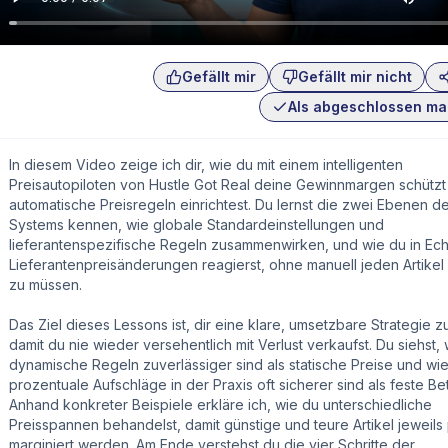
Gefällt mir
Gefällt mir nicht
Als abgeschlossen ma
In diesem Video zeige ich dir, wie du mit einem intelligenten
Preisautopiloten von Hustle Got Real deine Gewinnmargen schützt
automatische Preisregeln einrichtest. Du lernst die zwei Ebenen d
Systems kennen, wie globale Standardeinstellungen und
lieferantenspezifische Regeln zusammenwirken, und wie du in Echt
Lieferantenpreisänderungen reagierst, ohne manuell jeden Artikel
zu müssen.
Das Ziel dieses Lessons ist, dir eine klare, umsetzbare Strategie 
damit du nie wieder versehentlich mit Verlust verkaufst. Du siehst,
dynamische Regeln zuverlässiger sind als statische Preise und wi
prozentuale Aufschläge in der Praxis oft sicherer sind als feste Be
Anhand konkreter Beispiele erkläre ich, wie du unterschiedliche
Preisspannen behandelst, damit günstige und teure Artikel jeweil
marginiert werden. Am Ende verstehst du die vier Schritte der