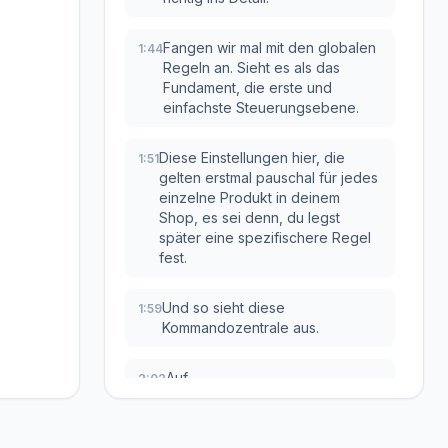
Fangen wir mal mit den globalen
1:44
Regeln an. Sieht es als das
Fundament, die erste und
einfachste Steuerungsebene.
Diese Einstellungen hier, die
1:51
gelten erstmal pauschal für jedes
einzelne Produkt in deinem
Shop, es sei denn, du legst
später eine spezifischere Regel
fest.
Und so sieht diese
1:59
Kommandozentrale aus.
Auf
2:02
diesem Monitoring-Bildschirm
2:03
legst du genau dieses