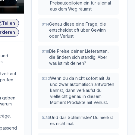
Preisautopiloten ein für allemal
aus dem Weg räumst.
Teilen
Genau diese eine Frage, die
0:14
entscheidet oft über Gewinn
rkieren
oder Verlust.
Die Preise deiner Lieferanten,
0:18
 und
die ändern sich ständig. Aber
es
was ist mit deinen?
zeit auf
Wenn du da nicht sofort mit Ja
0:22
 prüfen
und zwar automatisch antworten
kannst, dann verkaufst du
vielleicht genau in diesem
zu geben,
Moment Produkte mit Verlust.
 warum
e
träge.
Und das Schlimmste? Du merkst
0:30
es nicht mal.
s passend