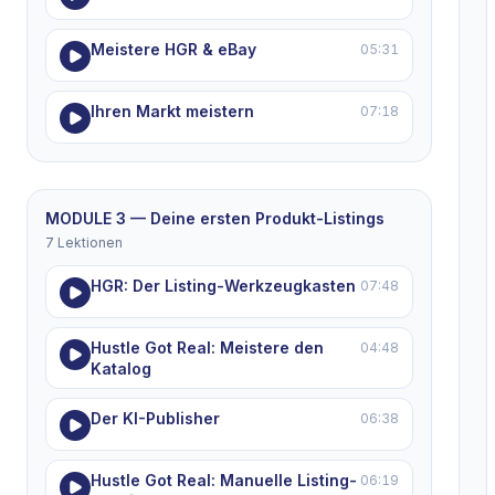
Meistere HGR & eBay
05:31
Ihren Markt meistern
07:18
MODULE 3 — Deine ersten Produkt-Listings
7 Lektionen
HGR: Der Listing-Werkzeugkasten
07:48
Hustle Got Real: Meistere den
04:48
Katalog
Der KI-Publisher
06:38
Hustle Got Real: Manuelle Listing-
06:19