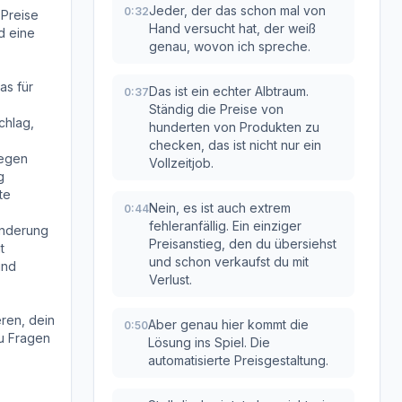
Jeder, der das schon mal von
0:32
 Preise
Hand versucht hat, der weiß
d eine
genau, wovon ich spreche.
as für
Das ist ein echter Albtraum.
0:37
Ständig die Preise von
chlag,
hunderten von Produkten zu
checken, das ist nicht nur ein
legen
Vollzeitjob.
g
te
Nein, es ist auch extrem
0:44
fehleranfällig. Ein einziger
sänderung
Preisanstieg, den du übersiehst
t
und schon verkaufst du mit
und
Verlust.
eren, dein
Aber genau hier kommt die
0:50
u Fragen
Lösung ins Spiel. Die
automatisierte Preisgestaltung.