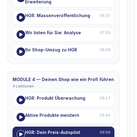
Erweiterung
HGR: Massenveröffentlichung
06:37
Wir listen für Sie: Analyse
07:03
Ihr Shop-Umzug zu HGR
06:09
MODULE 4 — Deinen Shop wie ein Profi führen
4 Lektionen
HGR: Produkt Überwachung
06:17
Aktive Produkte meistern
05:54
HGR: Dein Preis-Autopilot
06:09