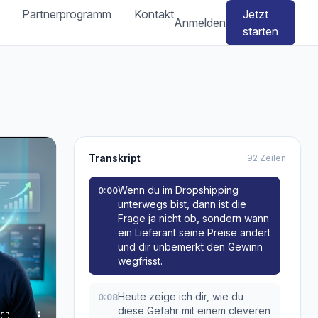
Partnerprogramm
Kontakt
Jetzt
Anmelden
starten
Transkript
92 Zeilen
Wenn du im Dropshipping
0:00
unterwegs bist, dann ist die
Frage ja nicht ob, sondern wann
ein Lieferant seine Preise ändert
und dir unbemerkt den Gewinn
wegfrisst.
Heute zeige ich dir, wie du
0:08
diese Gefahr mit einem cleveren