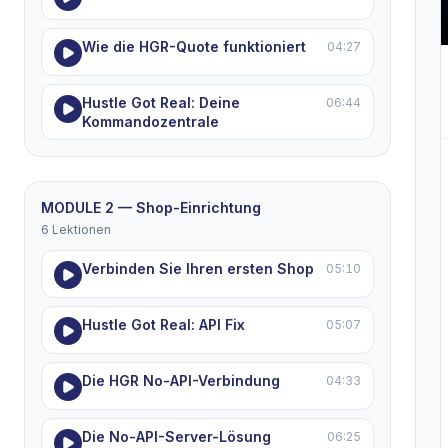
Wie die HGR-Quote funktioniert
04:27
Hustle Got Real: Deine
06:44
Kommandozentrale
MODULE 2 — Shop-Einrichtung
6 Lektionen
Verbinden Sie Ihren ersten Shop
05:10
Hustle Got Real: API Fix
05:07
Die HGR No-API-Verbindung
04:33
Die No-API-Server-Lösung
06:25