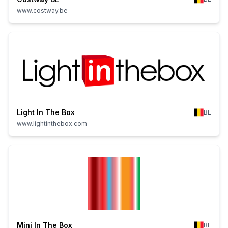
www.costway.be
Light In The Box
BE
www.lightinthebox.com
Mini In The Box
BE