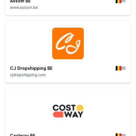
Aosom BE
BE
www.aosom.be
CJ Dropshipping BE
BE
cjdropshipping.com
Costway BE
BE