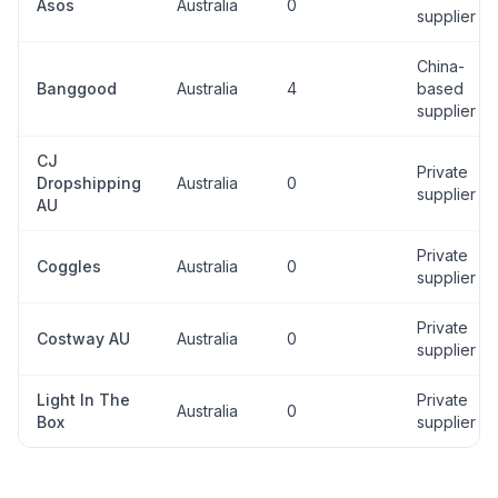
Asos
Australia
0
supplier
China-
Banggood
Australia
4
based
supplier
CJ
Private
Dropshipping
Australia
0
supplier
AU
Private
Coggles
Australia
0
supplier
Private
Costway AU
Australia
0
supplier
Light In The
Private
Australia
0
Box
supplier