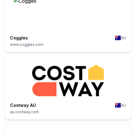
Coggles
AU
www.coggles.com
Costway AU
AU
au.costway.com