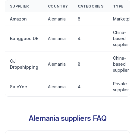
SUPPLIER
COUNTRY
CATEGORIES
TYPE
Amazon
Alemania
8
Marketpla
China-
Banggood DE
Alemania
4
based
supplier
China-
CJ
Alemania
8
based
Dropshipping
supplier
Private
SaleYee
Alemania
4
supplier
Alemania suppliers FAQ