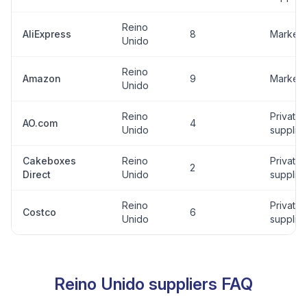
Reino
AliExpress
8
Marketp
Unido
Reino
Amazon
9
Marketp
Unido
Reino
Private
AO.com
4
Unido
supplier
Cakeboxes
Reino
Private
2
Direct
Unido
supplier
Reino
Private
Costco
6
Unido
supplier
Reino Unido suppliers FAQ