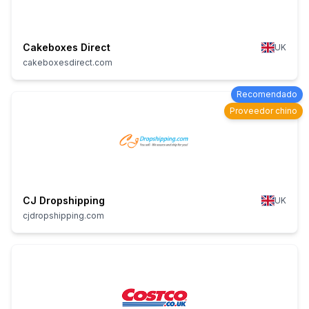
Cakeboxes Direct
UK
cakeboxesdirect.com
Recomendado
Proveedor chino
CJ Dropshipping
UK
cjdropshipping.com