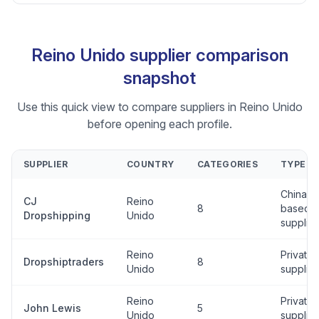
Reino Unido supplier comparison
snapshot
Use this quick view to compare suppliers in Reino Unido
before opening each profile.
SUPPLIER
COUNTRY
CATEGORIES
TYPE
China-
CJ
Reino
8
based
Dropshipping
Unido
supplier
Reino
Private
Dropshiptraders
8
Unido
supplier
Reino
Private
John Lewis
5
Unido
supplier