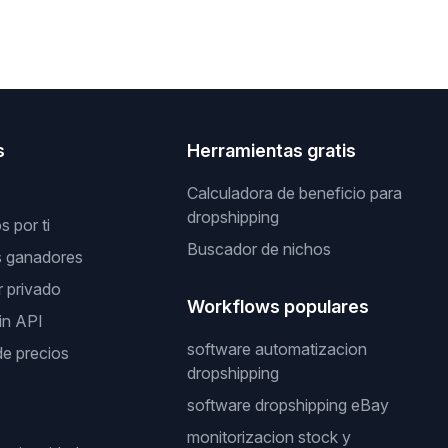
s
Herramientas gratis
Calculadora de beneficio para
dropshipping
 por ti
Buscador de nichos
s ganadores
 privado
Workflows populares
in API
software automatizacion
de precios
dropshipping
software dropshipping eBay
monitorizacion stock y