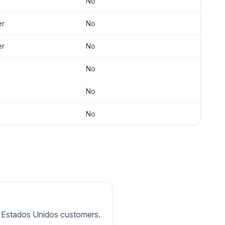
No
er
No
er
No
No
No
No
for Estados Unidos customers.