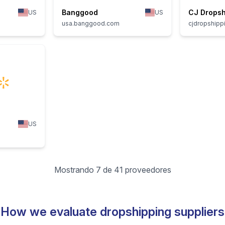
Banggood
CJ Dropsh
US
US
usa.banggood.com
cjdropshipp
US
Mostrando 7 de 41 proveedores
How we evaluate dropshipping suppliers