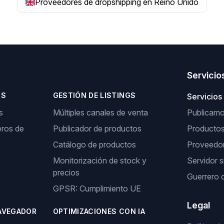
Proveedores de dropshipping en Reino Unido
Servicio
OS
GESTIÓN DE LISTINGS
Servicios
s
Múltiples canales de venta
Publicamos
ros de
Publicador de productos
Producto
Catálogo de productos
Proveedor
Monitorización de stock y
Servidor s
precios
Guerrero 
GPSR: Cumplimiento UE
Legal
AVEGADOR
OPTIMIZACIONES CON IA