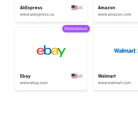
AliExpress
Amazon
US
www.aliexpress.us
www.amazon.com
Marketplace
Ebay
Walmart
US
www.ebay.com
www.walmart.com