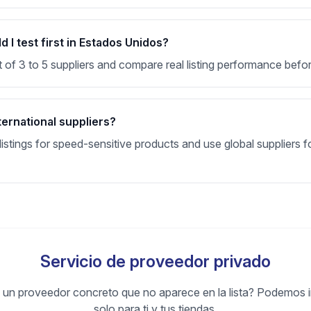
 I test first in Estados Unidos?
t of 3 to 5 suppliers and compare real listing performance befor
ternational suppliers?
stings for speed-sensitive products and use global suppliers fo
Servicio de proveedor privado
un proveedor concreto que no aparece en la lista? Podemos i
solo para ti y tus tiendas.