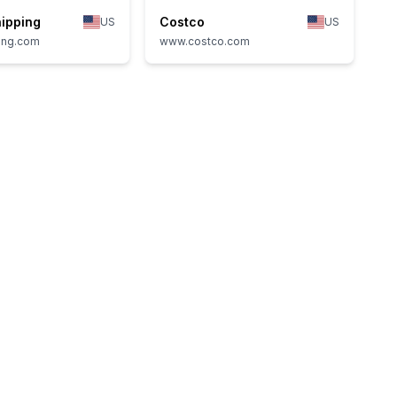
ipping
Costco
US
US
ing.com
www.costco.com