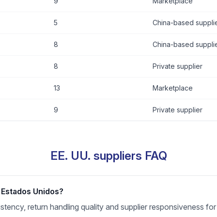
9
Marketplace
5
China-based suppli
8
China-based suppli
8
Private supplier
13
Marketplace
9
Private supplier
EE. UU. suppliers FAQ
r Estados Unidos?
nsistency, return handling quality and supplier responsiveness 