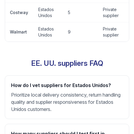
Estados
Private
Costway
5
Unidos
supplier
Estados
Private
Walmart
9
Unidos
supplier
EE. UU. suppliers FAQ
How do I vet suppliers for Estados Unidos?
Prioritize local delivery consistency, return handling
quality and supplier responsiveness for Estados
Unidos customers.
How many suppliers should I test first in