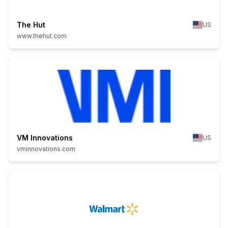
The Hut
US
www.thehut.com
VM Innovations
US
vminnovations.com