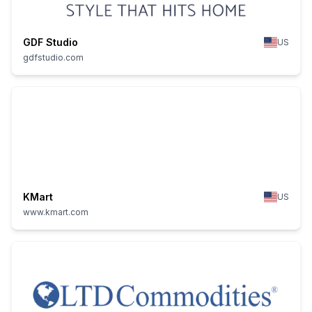
GDF Studio
US
gdfstudio.com
KMart
US
www.kmart.com