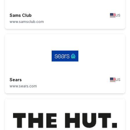
Sams Club
US
www.samsclub.com
Sears
US
www.sears.com