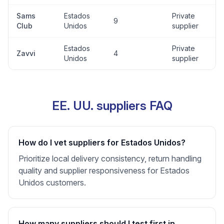
Sams
Estados
Private
9
Club
Unidos
supplier
Estados
Private
Zavvi
4
Unidos
supplier
EE. UU. suppliers FAQ
How do I vet suppliers for Estados Unidos?
Prioritize local delivery consistency, return handling
quality and supplier responsiveness for Estados
Unidos customers.
How many suppliers should I test first in