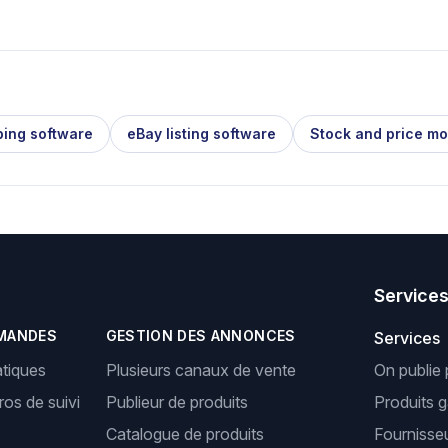
ping software
eBay listing software
Stock and price mo
Service
MANDES
GESTION DES ANNONCES
Services
tiques
Plusieurs canaux de vente
On publie 
os de suivi
Publieur de produits
Produits 
Catalogue de produits
Fournisseu