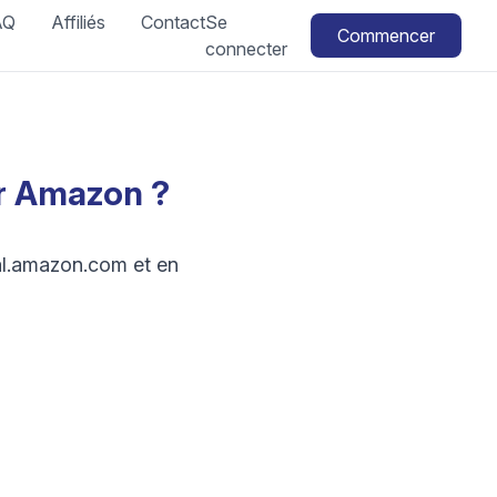
AQ
Affiliés
Contact
Se
Commencer
connecter
r Amazon ?
al.amazon.com et en