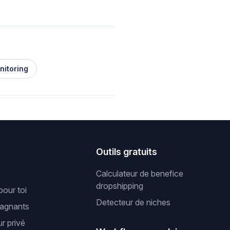
nitoring
s
Outils gratuits
Calculateur de benefice
dropshipping
pour toi
Detecteur de niches
gagnants
r privé