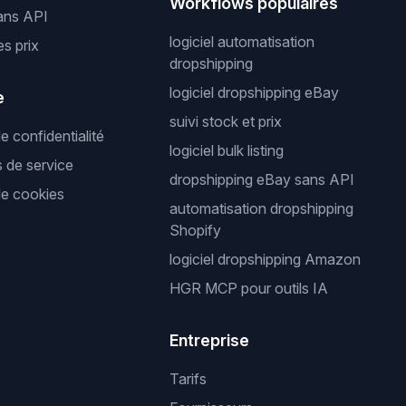
Workflows populaires
ans API
logiciel automatisation
es prix
dropshipping
logiciel dropshipping eBay
e
suivi stock et prix
de confidentialité
logiciel bulk listing
s de service
dropshipping eBay sans API
de cookies
automatisation dropshipping
Shopify
logiciel dropshipping Amazon
HGR MCP pour outils IA
Entreprise
Tarifs