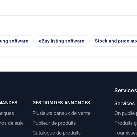
ping software
eBay listing software
Stock and price mo
Service
MANDES
GESTION DES ANNONCES
Services
tiques
Plusieurs canaux de vente
On publie 
os de suivi
Publieur de produits
Produits 
Catalogue de produits
Fournisseu