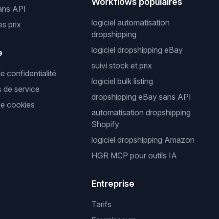
Workflows populaires
ans API
logiciel automatisation
es prix
dropshipping
logiciel dropshipping eBay
e
suivi stock et prix
de confidentialité
logiciel bulk listing
s de service
dropshipping eBay sans API
de cookies
automatisation dropshipping
Shopify
logiciel dropshipping Amazon
HGR MCP pour outils IA
Entreprise
Tarifs