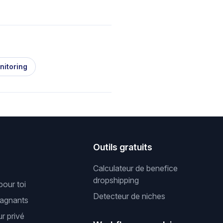
nitoring
s
Outils gratuits
Calculateur de benefice
dropshipping
pour toi
Detecteur de niches
gagnants
r privé