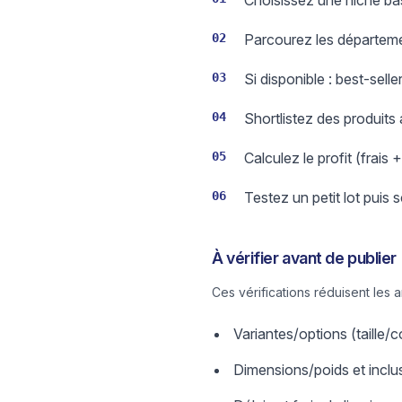
Choisissez une niche basé
02
Parcourez les départeme
03
Si disponible : best-sell
04
Shortlistez des produits
05
Calculez le profit (frais 
06
Testez un petit lot puis 
À vérifier avant de publier
Ces vérifications réduisent les 
Variantes/options (taille
Dimensions/poids et inclus