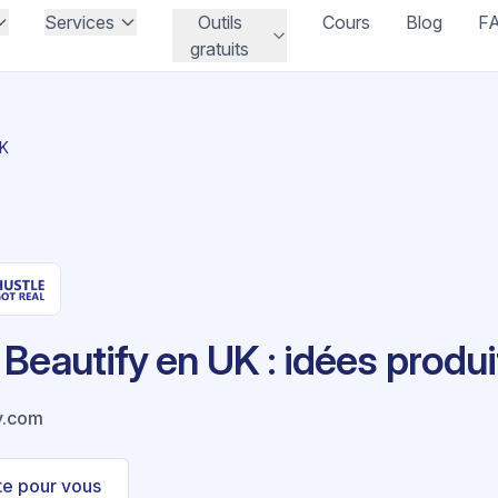
Services
Outils
Cours
Blog
F
gratuits
UK
Beautify en UK : idées produi
y.com
ste pour vous