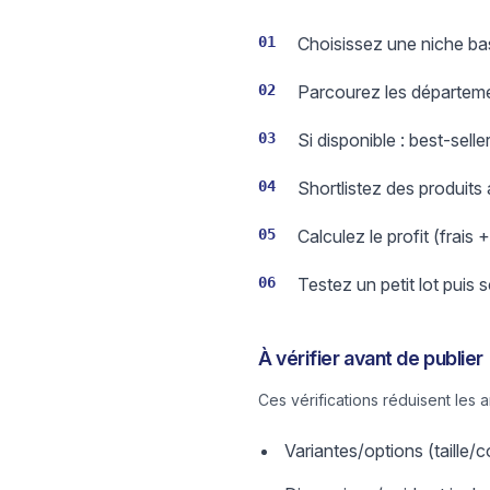
01
Choisissez une niche bas
02
Parcourez les départeme
03
Si disponible : best-sell
04
Shortlistez des produits
05
Calculez le profit (frais 
06
Testez un petit lot puis 
À vérifier avant de publier
Ces vérifications réduisent les 
Variantes/options (taille