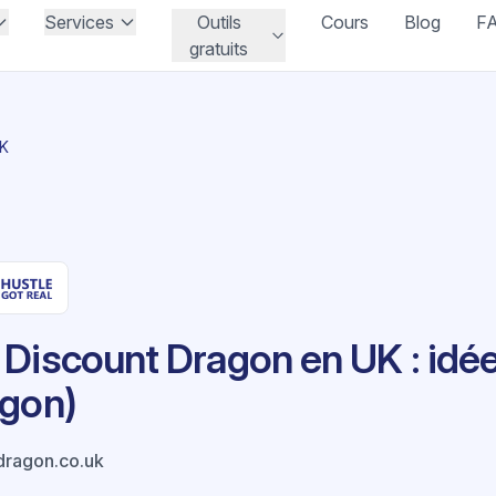
Services
Outils
Cours
Blog
F
gratuits
UK
Discount Dragon en UK : idée
agon)
dragon.co.uk