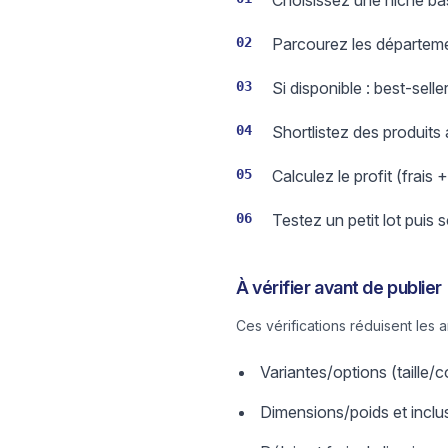
Choisissez une niche bas
02
Parcourez les départeme
03
Si disponible : best-sell
04
Shortlistez des produits
05
Calculez le profit (frais 
06
Testez un petit lot puis 
À vérifier avant de publier
Ces vérifications réduisent les 
Variantes/options (taille
Dimensions/poids et inclus