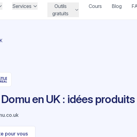
Services
Outils
Cours
Blog
F
gratuits
UK
 Domu en UK : idées produits
u.co.uk
ste pour vous