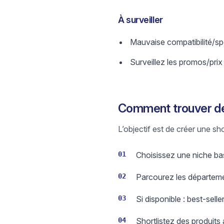
À surveiller
Mauvaise compatibilité/spe
Surveillez les promos/prix
Comment trouver des
L’objectif est de créer une sh
01
Choisissez une niche bas
02
Parcourez les départeme
03
Si disponible : best-sell
04
Shortlistez des produits