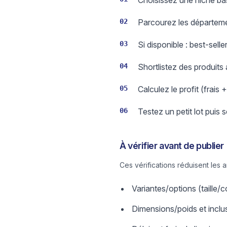
Choisissez une niche bas
02
Parcourez les départeme
03
Si disponible : best-sell
04
Shortlistez des produits
05
Calculez le profit (frais 
06
Testez un petit lot puis 
À vérifier avant de publier
Ces vérifications réduisent les 
Variantes/options (taille
Dimensions/poids et inclus