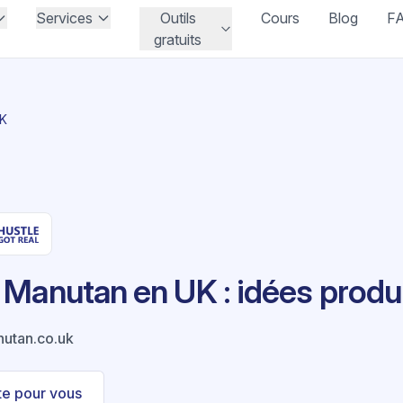
Services
Outils
Cours
Blog
F
gratuits
UK
Manutan en UK : idées produ
utan.co.uk
ste pour vous