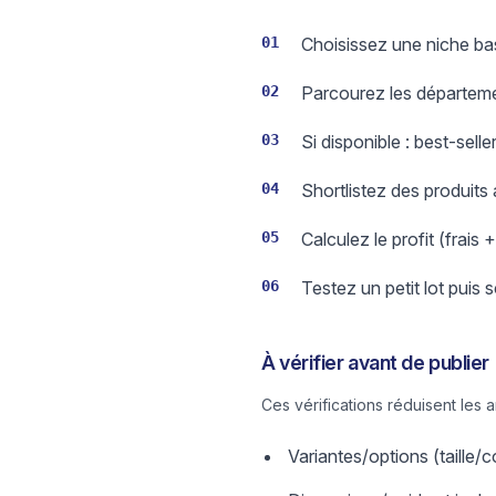
01
Choisissez une niche bas
02
Parcourez les départeme
03
Si disponible : best-sell
04
Shortlistez des produits
05
Calculez le profit (frais 
06
Testez un petit lot puis 
À vérifier avant de publier
Ces vérifications réduisent les 
Variantes/options (taille