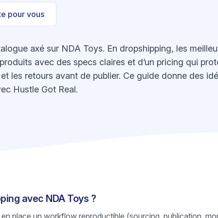
ste pour vous
ogue axé sur NDA Toys. En dropshipping, les meilleurs
roduits avec des specs claires et d’un pricing qui protè
ck et les retours avant de publier. Ce guide donne des id
ec Hustle Got Real.
ipping avec NDA Toys ?
 en place un workflow reproductible (sourcing, publication, mon