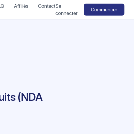
AQ
Affiliés
Contact
Se
Commencer
connecter
uits (NDA