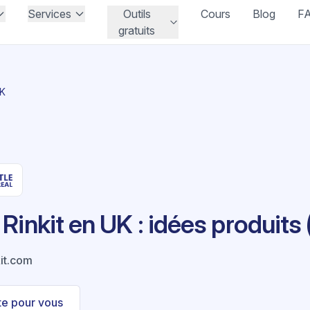
Services
Outils
Cours
Blog
F
gratuits
UK
inkit en UK : idées produits (
it.com
ste pour vous