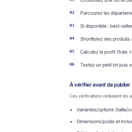
Choisissez une niche basé
02
Parcourez les départeme
03
Si disponible : best-sell
04
Shortlistez des produits
05
Calculez le profit (frais 
06
Testez un petit lot puis 
À vérifier avant de publier
Ces vérifications réduisent les 
Variantes/options (taille
Dimensions/poids et inclus