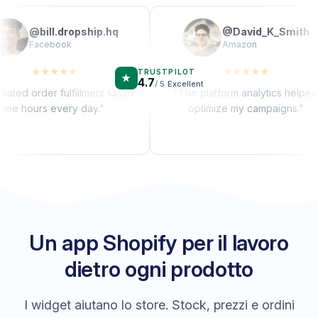
@
bill.dropship.hq
@
David_K_Smith
Facebook
Amazon
★
★
★
★
★
★
★
★
★
★
TRUSTPILOT
★
4.7
/ 5
Excellent
d order fulfillment saves
"
The platform analytics helped
 hours every day.
"
optimize my campaigns.
"
Un app Shopify per il lavoro
dietro ogni prodotto
I widget aiutano lo store. Stock, prezzi e ordini