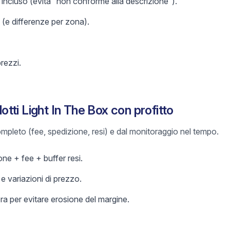
incluso (evita “non conforme alla descrizione”).
 (e differenze per zona).
prezzi.
ti Light In The Box con profitto
 completo (fee, spedizione, resi) e dal monitoraggio nel tempo.
ne + fee + buffer resi.
 variazioni di prezzo.
a per evitare erosione del margine.