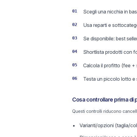
01
Scegli una nicchia in base
02
Usa reparti e sottocateg
03
Se disponibile: best sell
04
Shortlista prodotti con 
05
Calcola il profitto (fee +
06
Testa un piccolo lotto e
Cosa controllare prima di 
Questi controlli riducono cancel
Varianti/opzioni (taglia/c