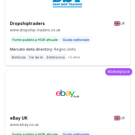
Dropshiptraders
UK
www.dropship-traders.co.uk
Fonte pubblica HGR attuale
Guida editoriale
Mercato della directory
:
Regno Unito
Bellezza
Fai da te
Elettronica
+5 altre
Marketplace
eBay UK
UK
www.ebay.co.uk
Fonte pubblica HGR attuale
Guida editoriale