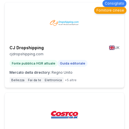
Consigliato
Fornitore cinese
CJ Dropshipping
UK
cjdropshipping.com
Fonte pubblica HGR attuale
Guida editoriale
Mercato della directory
:
Regno Unito
Bellezza
Fai da te
Elettronica
+5 altre