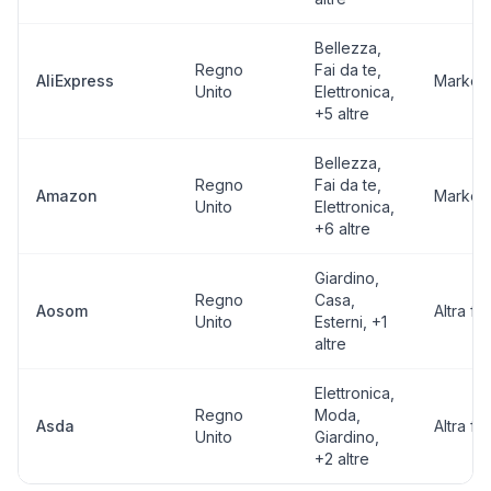
Bellezza,
Regno
Fai da te,
AliExpress
Market
Unito
Elettronica
,
+5 altre
Bellezza,
Regno
Fai da te,
Amazon
Market
Unito
Elettronica
,
+6 altre
Giardino,
Regno
Casa,
Aosom
Altra fo
Unito
Esterni
, +1
altre
Elettronica,
Regno
Moda,
Asda
Altra fo
Unito
Giardino
,
+2 altre