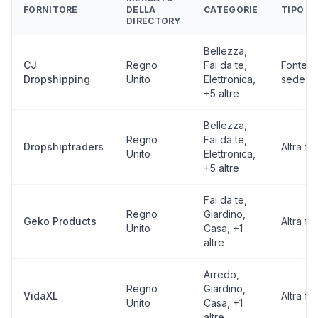
FORNITORE
DELLA
CATEGORIE
TIPO
DIRECTORY
Bellezza,
CJ
Regno
Fai da te,
Fonte c
Dropshipping
Unito
Elettronica
,
sede in
+5 altre
Bellezza,
Regno
Fai da te,
Dropshiptraders
Altra fo
Unito
Elettronica
,
+5 altre
Fai da te,
Regno
Giardino,
Geko Products
Altra fo
Unito
Casa
, +1
altre
Arredo,
Regno
Giardino,
VidaXL
Altra fo
Unito
Casa
, +1
altre