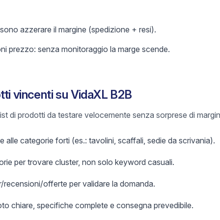
ssono azzerare il margine (spedizione + resi).
oni prezzo: senza monitoraggio la marge scende.
ti vincenti su VidaXL B2B
list di prodotti da testare velocemente senza sorprese di margin
 alle categorie forti (es.: tavolini, scaffali, sedie da scrivania).
orie per trovare cluster, non solo keyword casuali.
er/recensioni/offerte per validare la domanda.
foto chiare, specifiche complete e consegna prevedibile.