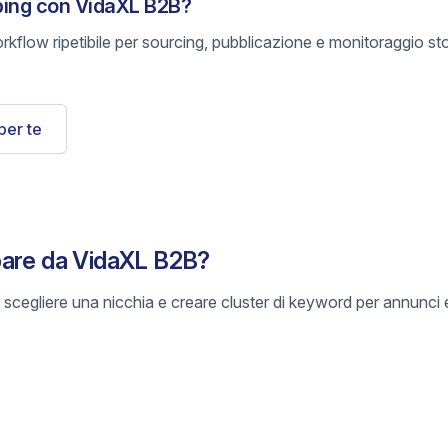
ping con VidaXL B2B?
rkflow ripetibile per sourcing, pubblicazione e monitoraggio s
per te
pare da VidaXL B2B?
scegliere una nicchia e creare cluster di keyword per annunci e