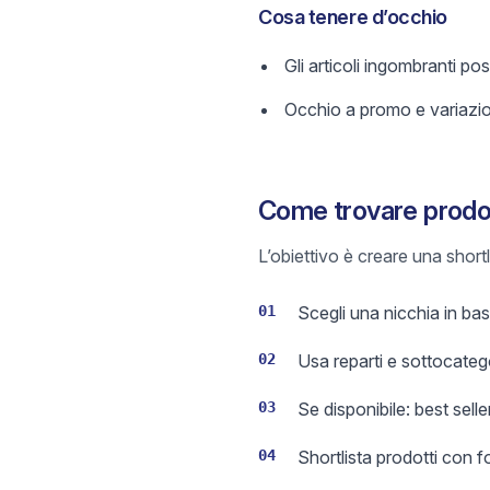
Cosa tenere d’occhio
Gli articoli ingombranti po
Occhio a promo e variazi
Come trovare prodot
L’obiettivo è creare una short
01
Scegli una nicchia in base
02
Usa reparti e sottocateg
03
Se disponibile: best sell
04
Shortlista prodotti con 