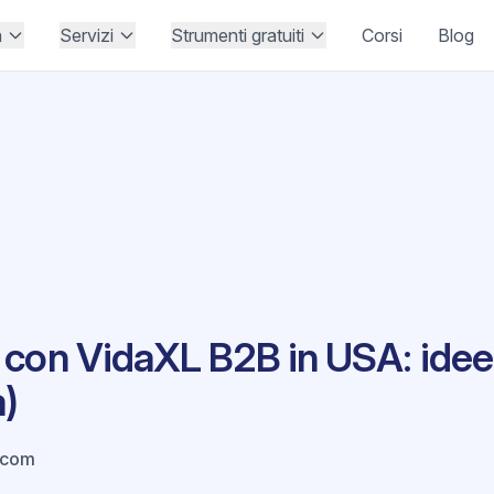
à
Servizi
Strumenti gratuiti
Corsi
Blog
 con VidaXL B2B in USA: idee
a)
.com