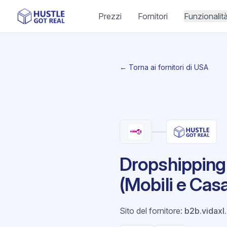
Prezzi
Fornitori
Funzionalit
← Torna ai fornitori di USA
Dropshipping
(Mobili e Cas
Sito del fornitore
:
b2b.vidaxl