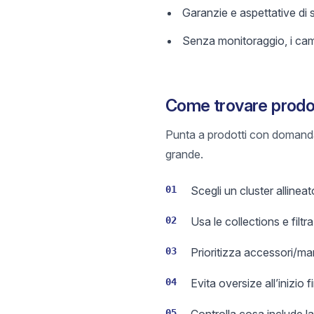
Garanzie e aspettative di
Senza monitoraggio, i camb
Come trovare prodot
Punta a prodotti con domanda 
grande.
01
Scegli un cluster allinea
02
Usa le collections e filt
03
Prioritizza accessori/ma
04
Evita oversize all’inizio 
05