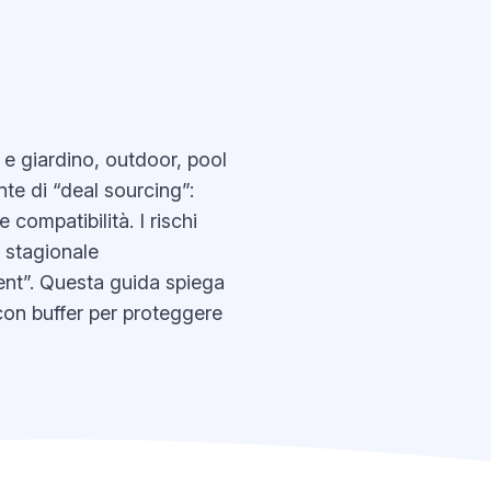
 e giardino, outdoor, pool
nte di “deal sourcing”:
compatibilità. I rischi
o stagionale
ent”. Questa guida spiega
 con buffer per proteggere