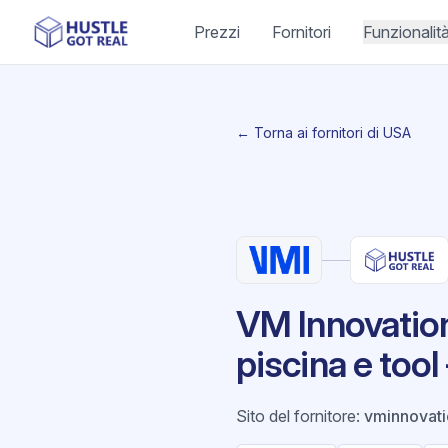
Prezzi
Fornitori
Funzionalit
← Torna ai fornitori di USA
VM Innovation
piscina e tool
Sito del fornitore
:
vminnovat