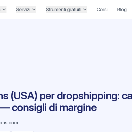
à
Servizi
Strumenti gratuiti
Corsi
Blog
s (USA) per dropshipping: cas
 — consigli di margine
ions.com