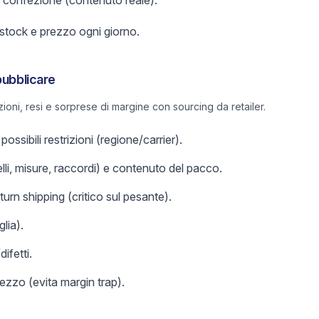
a confezione (contenuto reale).
a stock e prezzo ogni giorno.
pubblicare
oni, resi e sorprese di margine con sourcing da retailer.
ossibili restrizioni (regione/carrier).
lli, misure, raccordi) e contenuto del pacco.
return shipping (critico sul pesante).
glia).
ifetti.
zzo (evita margin trap).