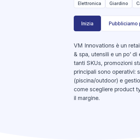
Elettronica
Giardino
C
Inizia
Pubbliciamo 
VM Innovations è un retail
& spa, utensili e un po’ d
tanti SKUs, promozioni sta
principali sono operativi:
(piscina/outdoor) e gesti
come scegliere product typ
il margine.