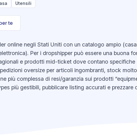
asa
Utensili
per te
er online negli Stati Uniti con un catalogo ampio (casa
i elettronica). Per i dropshipper può essere una buona fo
gionali e prodotti mid-ticket dove contano specifiche e 
 spedizioni oversize per articoli ingombranti, stock molt
one più complessa di resi/garanzia sui prodotti “equipm
es più gestibili, pubblicare listing accurati e prezzare