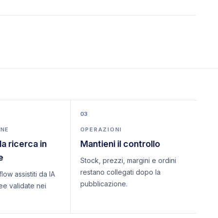
03
ONE
OPERAZIONI
a ricerca in
Mantieni il controllo
e
Stock, prezzi, margini e ordini
restano collegati dopo la
ow assistiti da IA
pubblicazione.
ee validate nei