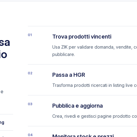
01
Trova prodotti vincenti
osa
Usa ZIK per validare domanda, vendite, co
io
pubblicare.
02
Passa a HGR
Trasforma prodotti ricercati in listing live
 e
03
Pubblica e aggiorna
Crea, rivedi e gestisci pagine prodotto c
ing
04
Monitora stock e prezzi