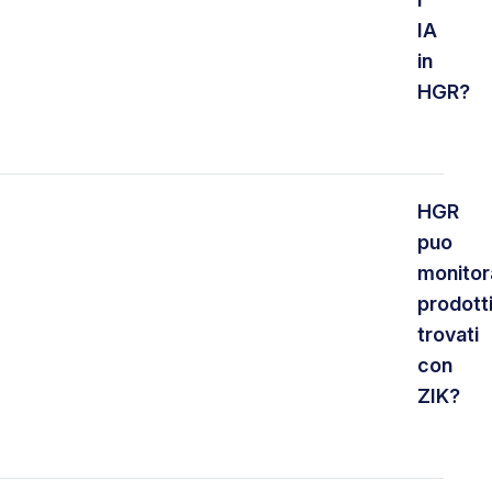
IA
in
HGR?
HGR
puo
monitor
prodott
trovati
con
ZIK?