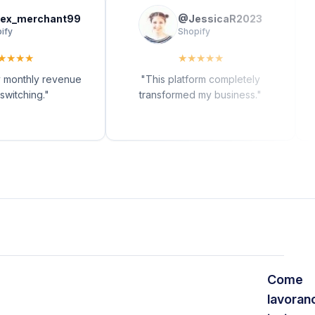
merchant99
@
JessicaR2023
Shopify
★
★
★
★
★
★
★
thly revenue
"
This platform completely
"
The
hing.
"
transformed my business.
"
Come
lavoran