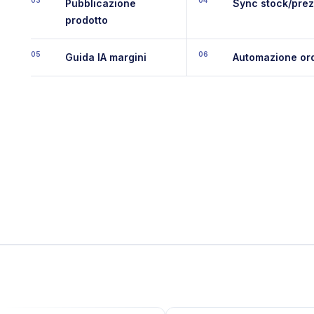
03
04
Pubblicazione
Sync stock/prez
prodotto
05
06
Guida IA margini
Automazione ord