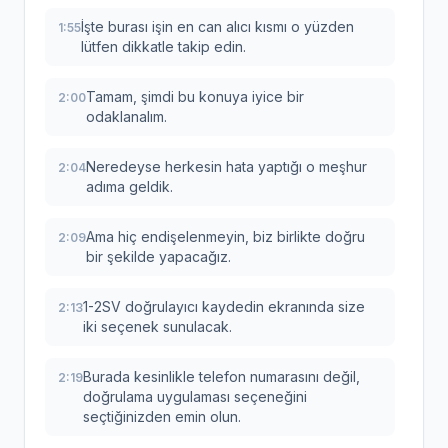
İşte burası işin en can alıcı kısmı o yüzden
1:55
lütfen dikkatle takip edin.
Tamam, şimdi bu konuya iyice bir
2:00
odaklanalım.
Neredeyse herkesin hata yaptığı o meşhur
2:04
adıma geldik.
Ama hiç endişelenmeyin, biz birlikte doğru
2:09
bir şekilde yapacağız.
1-2SV doğrulayıcı kaydedin ekranında size
2:13
iki seçenek sunulacak.
Burada kesinlikle telefon numarasını değil,
2:19
doğrulama uygulaması seçeneğini
seçtiğinizden emin olun.