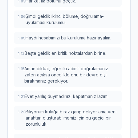
Harika, ilk bölümü geçtik.
1:03
Şimdi geldik ikinci bölüme, doğrulama-
1:06
uyulaması kurulumu.
Haydi hesabımızı bu kuruluma hazırlayalım.
1:09
Beşte geldik en kritik noktalardan birine.
1:12
Aman dikkat, eğer iki adımlı doğrulamanız
1:15
zaten açıksa öncelikle onu bir devre dışı
bırakmanız gerekiyor.
Evet yanlış duymadınız, kapatmanız lazım.
1:21
Biliyorum kulağa biraz garip geliyor ama yeni
1:23
anahtarı oluşturabilmemiz için bu geçici bir
zorunluluk.