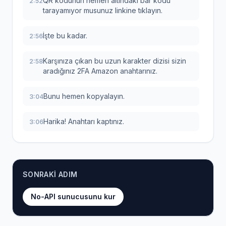
QR kodunun hemen altındaki bar kodu
2:52
tarayamıyor musunuz linkine tıklayın.
İşte bu kadar.
2:56
Karşınıza çıkan bu uzun karakter dizisi sizin
2:58
aradığınız 2FA Amazon anahtarınız.
Bunu hemen kopyalayın.
3:04
Harika! Anahtarı kaptınız.
3:06
Şimdi yapmanız gereken tek bir şey var.
3:08
Az önce kopyaladığınız bu 52 karakterlik
3:11
SONRAKI ADIM
anahtarı alıp, Hustle God Reel'daki otomatik
sipariş ayarlarınızdaki ilgili alana yapıştırmak.
No-API sunucusunu kur
Süper!
3:19