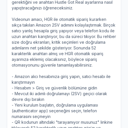
gerektiğini ve anahtarı Hustle Got Real ayarlarına nasıl
yapıştıracağınızı öğreneceksiniz.
Videonun amacı, HGR ile otomatik sipariş kurarken
sıkça takılan Amazon 2SV adımını kolaylaştırmak. Birçok
satıcı yanlış hesapla giriş yapıyor veya telefon kodu ile
uzun anahtarı karıştırıyor, bu da süreci tıkıyor. Bu rehber
size doğru ekranları, kritik seçimleri ve doğrulama
adımlarını net şekilde gösteriyor. Sonunda 52
karakterlik anahtarı almış ve HGR otomatik sipariş
ayarınıza eklemiş olacaksınız, böylece sipariş
otomasyonunu güvenle tamamlayabilirsiniz.
- Amazon alıcı hesabınıza giriş yapın, satıcı hesabı ile
karıştırmayın
- Hesabım > Giriş ve güvenlik bölümüne gidin
- Mevcut iki adımlı doğrulamayı (2SV) geçici olarak
devre dışı bırakın
- Yeni kurulum başlatın, doğrulama uygulaması
(authenticator app) seçeneğini seçin, telefon
numarasını seçmeyin
- QR kodunun altındaki "tarayamıyor musunuz" linkine
tıklayarak 52 karakterlik uzun anahtarı görün ve