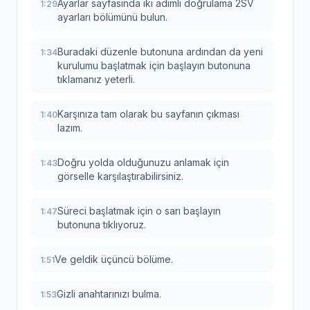
Ayarlar sayfasında iki adımlı doğrulama 2SV
1:29
ayarları bölümünü bulun.
Buradaki düzenle butonuna ardından da yeni
1:34
kurulumu başlatmak için başlayın butonuna
tıklamanız yeterli.
Karşınıza tam olarak bu sayfanın çıkması
1:40
lazım.
Doğru yolda olduğunuzu anlamak için
1:43
görselle karşılaştırabilirsiniz.
Süreci başlatmak için o sarı başlayın
1:47
butonuna tıklıyoruz.
Ve geldik üçüncü bölüme.
1:51
Gizli anahtarınızı bulma.
1:53