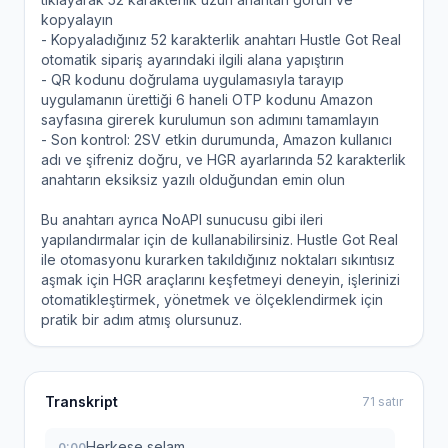
kopyalayın
- Kopyaladığınız 52 karakterlik anahtarı Hustle Got Real
otomatik sipariş ayarındaki ilgili alana yapıştırın
- QR kodunu doğrulama uygulamasıyla tarayıp
uygulamanın ürettiği 6 haneli OTP kodunu Amazon
sayfasına girerek kurulumun son adımını tamamlayın
- Son kontrol: 2SV etkin durumunda, Amazon kullanıcı
adı ve şifreniz doğru, ve HGR ayarlarında 52 karakterlik
anahtarın eksiksiz yazılı olduğundan emin olun
Bu anahtarı ayrıca NoAPI sunucusu gibi ileri
yapılandırmalar için de kullanabilirsiniz. Hustle Got Real
ile otomasyonu kurarken takıldığınız noktaları sıkıntısız
aşmak için HGR araçlarını keşfetmeyi deneyin, işlerinizi
otomatikleştirmek, yönetmek ve ölçeklendirmek için
pratik bir adım atmış olursunuz.
Transkript
71 satır
Herkese selam.
0:00