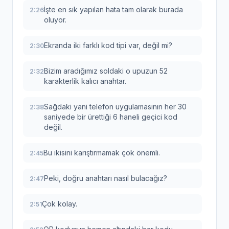
İşte en sık yapılan hata tam olarak burada
2:26
oluyor.
Ekranda iki farklı kod tipi var, değil mi?
2:30
Bizim aradığımız soldaki o upuzun 52
2:32
karakterlik kalıcı anahtar.
Sağdaki yani telefon uygulamasının her 30
2:38
saniyede bir ürettiği 6 haneli geçici kod
değil.
Bu ikisini karıştırmamak çok önemli.
2:45
Peki, doğru anahtarı nasıl bulacağız?
2:47
Çok kolay.
2:51