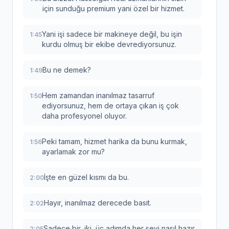
için sunduğu premium yani özel bir hizmet.
Yani işi sadece bir makineye değil, bu işin
1:45
kurdu olmuş bir ekibe devrediyorsunuz.
Bu ne demek?
1:49
Hem zamandan inanılmaz tasarruf
1:50
ediyorsunuz, hem de ortaya çıkan iş çok
daha profesyonel oluyor.
Peki tamam, hizmet harika da bunu kurmak,
1:56
ayarlamak zor mu?
İşte en güzel kısmı da bu.
2:00
Hayır, inanılmaz derecede basit.
2:02
Sadece bir, iki, üç adımda her şeyi nasıl hazır
2:05