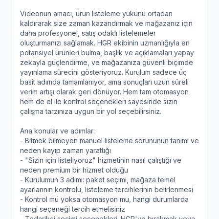
Videonun amacı, ürün listeleme yükünü ortadan
kaldırarak size zaman kazandırmak ve mağazanız için
daha profesyonel, satış odaklı listelemeler
oluşturmanızı sağlamak. HGR ekibinin uzmanlığıyla en
potansiyel ürünleri bulma, başlık ve açıklamaları yapay
zekayla güçlendirme, ve mağazanıza güvenli biçimde
yayınlama sürecini gösteriyoruz. Kurulum sadece üç
basit adımda tamamlanıyor, ama sonuçları uzun süreli
verim artışı olarak geri dönüyor. Hem tam otomasyon
hem de el ile kontrol seçenekleri sayesinde sizin
çalışma tarzınıza uygun bir yol seçebilirsiniz.
Ana konular ve adımlar:
- Bitmek bilmeyen manuel listeleme sorununun tanımı ve
neden kayıp zaman yarattığı
- "Sizin için listeliyoruz" hizmetinin nasıl çalıştığı ve
neden premium bir hizmet olduğu
- Kurulumun 3 adımı: paket seçimi, mağaza temel
ayarlarının kontrolü, listeleme tercihlerinin belirlenmesi
- Kontrol mü yoksa otomasyon mu, hangi durumlarda
hangi seçeneği tercih etmelisiniz
- Tedarikçi seçimi seçenekleri: HGR'ye bırakmak veya