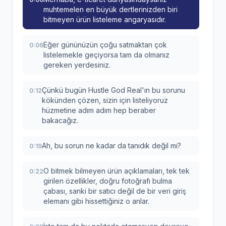
muhtemelen en büyük dertlerinizden biri
bitmeyen ürün listeleme angaryasıdır.
Eğer gününüzün çoğu satmaktan çok
0:06
listelemekle geçiyorsa tam da olmanız
gereken yerdesiniz.
Çünkü bugün Hustle God Real'ın bu sorunu
0:12
kökünden çözen, sizin için listeliyoruz
hüzmetine adım adım hep beraber
bakacağız.
Ah, bu sorun ne kadar da tanıdık değil mi?
0:19
O bitmek bilmeyen ürün açıklamaları, tek tek
0:22
girilen özellikler, doğru fotoğrafı bulma
çabası, sanki bir satıcı değil de bir veri giriş
elemanı gibi hissettiğiniz o anlar.