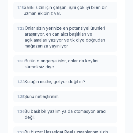
Sanki sizin için çalışan, işini çok iyi bilen bir
1:18
uzman ekibiniz var.
Onlar sizin yerinize en potansiyel ürünleri
1:22
araştırıyor, en can alıcı başlıkları ve
açıklamaları yazıyor ve tık diye doğrudan
mağazanıza yayınlıyor.
Bütün o angarya işler, onlar da keyfini
1:30
sürmeksiz diye.
Kulağın müthiş geliyor değil mi?
1:33
Şunu netleştirelim.
1:35
Bu basit bir yazılım ya da otomasyon aracı
1:36
değil.
Bu bizzat Hasselgat Real uzmanlarının sizin
1:39