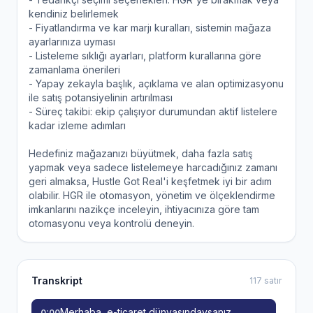
kendiniz belirlemek
- Fiyatlandırma ve kar marjı kuralları, sistemin mağaza
ayarlarınıza uyması
- Listeleme sıklığı ayarları, platform kurallarına göre
zamanlama önerileri
- Yapay zekayla başlık, açıklama ve alan optimizasyonu
ile satış potansiyelinin artırılması
- Süreç takibi: ekip çalışıyor durumundan aktif listelere
kadar izleme adımları
Hedefiniz mağazanızı büyütmek, daha fazla satış
yapmak veya sadece listelemeye harcadığınız zamanı
geri almaksa, Hustle Got Real'i keşfetmek iyi bir adım
olabilir. HGR ile otomasyon, yönetim ve ölçeklendirme
imkanlarını nazikçe inceleyin, ihtiyacınıza göre tam
otomasyonu veya kontrolü deneyin.
Transkript
117 satır
Merhaba, e-ticaret dünyasındaysanız
0:00