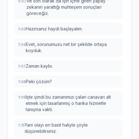
Ve son olarak da işin içine giren yapay
0:57
zekanın yarattığı muhteşem sonuçları
göreceğiz.
Hazırsanız haydi başlayalım.
1:02
Evet, sorunumuzu net bir şekilde ortaya
1:04
koyduk.
Zaman kaybı.
1:07
Peki çözüm?
1:08
İşte şimdi bu zamanımızı çalan canavarı alt
1:09
etmek için tasarlanmış o harika hizmetle
tanışma vakti.
Yani olayı en basit haliyle şöyle
1:15
düşünebilirsiniz.