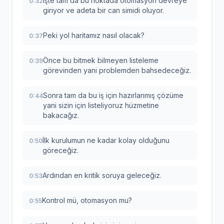
İşte tam da bu noktada otomasyon devreye
0:32
giriyor ve adeta bir can simidi oluyor.
Peki yol haritamız nasıl olacak?
0:37
Önce bu bitmek bilmeyen listeleme
0:39
görevinden yani problemden bahsedeceğiz.
Sonra tam da bu iş için hazırlanmış çözüme
0:44
yani sizin için listeliyoruz hüzmetine
bakacağız.
İlk kurulumun ne kadar kolay olduğunu
0:50
göreceğiz.
Ardından en kritik soruya geleceğiz.
0:53
Kontrol mü, otomasyon mu?
0:55