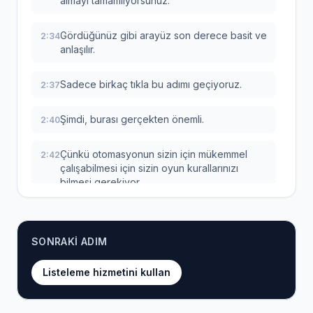
almayı tamamlıyorsunuz.
Gördüğünüz gibi arayüz son derece basit ve
2:34
anlaşılır.
Sadece birkaç tıkla bu adımı geçiyoruz.
2:37
Şimdi, burası gerçekten önemli.
2:40
Çünkü otomasyonun sizin için mükemmel
2:42
çalışabilmesi için sizin oyun kurallarınızı
bilmesi gerekiyor.
Yani, kar marjınız ne olacak?
2:48
SONRAKI ADIM
Fiyat ve stok takibi nasıl yapılacak?
2:50
Listeleme hizmetini kullan
Bu temel ayarlarınızın doğru olduğundan
2:52
emin olmalısınız.